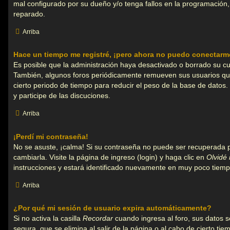
mal configurado por su dueño y/o tenga fallos en la programación, 
reparado.
Arriba
Hace un tiempo me registré, ¡pero ahora no puedo conectarm
Es posible que la administración haya desactivado o borrado su c
También, algunos foros periódicamente remueven sus usuarios qu
cierto periodo de tiempo para reducir el peso de la base de datos. 
y participe de las discuciones.
Arriba
¡Perdí mi contraseña!
No se asuste, ¡calma! Si su contraseña no puede ser recuperada 
cambiarla. Visite la página de ingreso (login) y haga clic en
Olvidé
instrucciones y estará identificado nuevamente en muy poco tiemp
Arriba
¿Por qué mi sesión de usuario expira automáticamente?
Si no activa la casilla
Recordar
cuando ingresa al foro, sus datos 
segura, que se elimina al salir de la página o al cabo de cierto ti