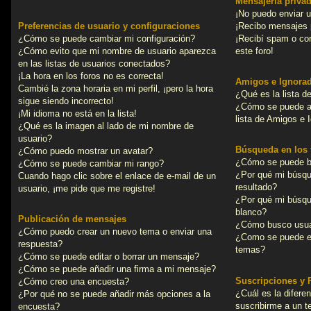
Mensajería priva
¡No puedo enviar 
Preferencias de usuario y configuraciones
¡Recibo mensajes 
¿Cómo se puede cambiar mi configuración?
¡Recibí spam o cor
¿Cómo evito que mi nombre de usuario aparezca
este foro!
en las listas de usuarios conectados?
¡La hora en los foros no es correcta!
Amigos e Ignora
Cambié la zona horaria en mi perfil, ¡pero la hora
¿Qué es la lista d
sigue siendo incorrecto!
¿Cómo se puede añ
¡Mi idioma no está en la lista!
lista de Amigos e 
¿Qué es la imagen al lado de mi nombre de
usuario?
Búsqueda en los 
¿Cómo puedo mostrar un avatar?
¿Cómo se puede bu
¿Cómo se puede cambiar mi rango?
¿Por qué mi búsq
Cuando hago clic sobre el enlace de e-mail de un
resultado?
usuario, ¡me pide que me registre!
¿Por qué mi búsqu
blanco?
Publicación de mensajes
¿Cómo busco usua
¿Cómo puedo crear un nuevo tema o enviar una
¿Como se puede en
respuesta?
temas?
¿Cómo se puede editar o borrar un mensaje?
¿Cómo se puede añadir una firma a mi mensaje?
Suscripciones y 
¿Cómo creo una encuesta?
¿Cuál es la difere
¿Por qué no se puede añadir más opciones a la
suscribirme a un 
encuesta?