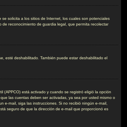
olicita a los sitios de Internet, los cuales son potenciales
do de reconocimiento de guardia legal, que permita recolectar
se, esté deshabilitado. También puede estar deshabilitado el
til (APPCO) está activado y cuando se registró eligió la opción
n que las cuentas deben ser activadas, ya sea por usted mismo o
un e-mail, siga las instrucciones. Si no recibió ningún e-mail,
 está seguro de que la dirección de e-mail que proporcionó es