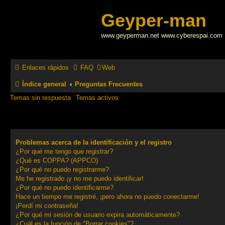
Geyper-man
www.geyperman.net www.cyberespai.com
Enlaces rápidos
FAQ
Web
Índice general
Preguntas Frecuentes
Temas sin respuesta
Temas activos
Problemas acerca de la identificación y el registro
¿Por qué me tengo que registrar?
¿Qué es COPPA? (APPCO)
¿Por qué no puedo registrarme?
Me he registrado ¡y no me puedo identificar!
¿Por qué no puedo identificarme?
Hace un tiempo me registré, ¡pero ahora no puedo conectarme!
¡Perdí mi contraseña!
¿Por qué mi sesión de usuario expira automáticamente?
¿Cuál es la función de "Borrar cookies"?