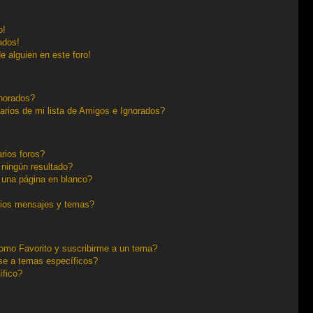
o!
ados!
e alguien en este foro!
gnorados?
arios de mi lista de Amigos e Ignorados?
rios foros?
ningún resultado?
una página en blanco?
pios mensajes y temas?
 como Favorito y suscribirme a un tema?
se a temas específicos?
ífico?