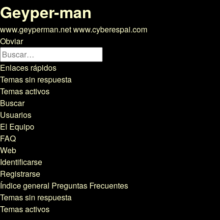
Geyper-man
www.geyperman.net www.cyberespai.com
Obviar
Búsqueda
Buscar
avanzada
Enlaces rápidos
Temas sin respuesta
Temas activos
Buscar
Usuarios
El Equipo
FAQ
Web
Identificarse
Registrarse
Índice general
Preguntas Frecuentes
Buscar
Temas sin respuesta
Temas activos