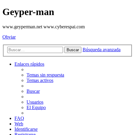
Geyper-man
www.geyperman.net www.cyberespai.com
Obviar
Búsqueda avanzada
Buscar
Enlaces rápidos
Temas sin respuesta
Temas activos
Buscar
Usuarios
El Equipo
FAQ
Web
Identificarse
Registrarse