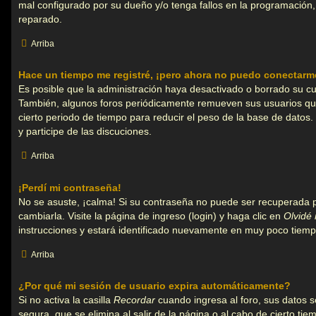
mal configurado por su dueño y/o tenga fallos en la programación, 
reparado.
Arriba
Hace un tiempo me registré, ¡pero ahora no puedo conectarm
Es posible que la administración haya desactivado o borrado su c
También, algunos foros periódicamente remueven sus usuarios qu
cierto periodo de tiempo para reducir el peso de la base de datos. 
y participe de las discuciones.
Arriba
¡Perdí mi contraseña!
No se asuste, ¡calma! Si su contraseña no puede ser recuperada 
cambiarla. Visite la página de ingreso (login) y haga clic en
Olvidé
instrucciones y estará identificado nuevamente en muy poco tiemp
Arriba
¿Por qué mi sesión de usuario expira automáticamente?
Si no activa la casilla
Recordar
cuando ingresa al foro, sus datos 
segura, que se elimina al salir de la página o al cabo de cierto ti