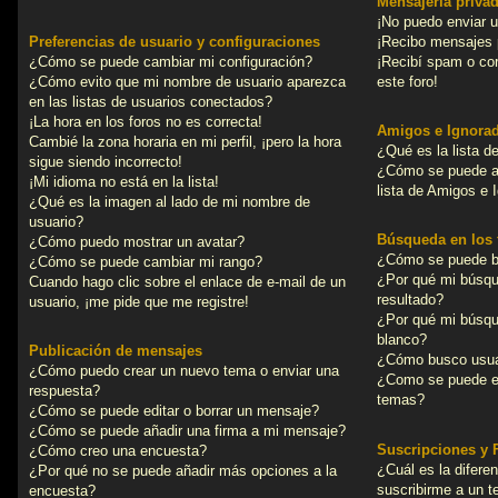
Mensajería priva
¡No puedo enviar 
Preferencias de usuario y configuraciones
¡Recibo mensajes 
¿Cómo se puede cambiar mi configuración?
¡Recibí spam o cor
¿Cómo evito que mi nombre de usuario aparezca
este foro!
en las listas de usuarios conectados?
¡La hora en los foros no es correcta!
Amigos e Ignora
Cambié la zona horaria en mi perfil, ¡pero la hora
¿Qué es la lista d
sigue siendo incorrecto!
¿Cómo se puede añ
¡Mi idioma no está en la lista!
lista de Amigos e 
¿Qué es la imagen al lado de mi nombre de
usuario?
Búsqueda en los 
¿Cómo puedo mostrar un avatar?
¿Cómo se puede bu
¿Cómo se puede cambiar mi rango?
¿Por qué mi búsq
Cuando hago clic sobre el enlace de e-mail de un
resultado?
usuario, ¡me pide que me registre!
¿Por qué mi búsqu
blanco?
Publicación de mensajes
¿Cómo busco usua
¿Cómo puedo crear un nuevo tema o enviar una
¿Como se puede en
respuesta?
temas?
¿Cómo se puede editar o borrar un mensaje?
¿Cómo se puede añadir una firma a mi mensaje?
Suscripciones y 
¿Cómo creo una encuesta?
¿Cuál es la difere
¿Por qué no se puede añadir más opciones a la
suscribirme a un 
encuesta?