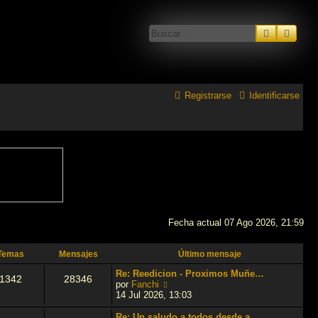
Buscar
Búsq
Registrarse
Identificarse
Fecha actual 07 Ago 2026, 21:59
Temas
Mensajes
Último mensaje
Re: Reedicion - Proximos Muñe…
1342
28346
V
por
Fanchi
e
14 Jul 2026, 13:03
r
ú
Re: Un saludo a todos desde a…