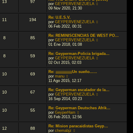
13
97
j
e
l
V
por
GEYPERVENEZUELA
e
n
t
e
09 Nov 2020, 21:30
s
i
r
a
m
ú
Re: U.E.S.V.
11
194
j
o
l
V
por
GEYPERVENEZUELA
e
m
t
e
06 Feb 2022, 00:31
e
i
r
n
m
ú
Re: REMINISCENCIAS DE WEST PO…
8
85
s
o
l
V
por
GEYPERVENEZUELA
a
m
t
e
01 Ene 2018, 01:08
j
e
i
r
e
n
m
ú
Re: Geyperman-Policia brigada…
8
59
s
o
l
V
por
GEYPERVENEZUELA
a
m
t
e
02 Oct 2015, 02:03
j
e
i
r
e
n
m
ú
Re: ¡¡¡¡¡¡¡¡¡¡¡¡¡¡Un sueño...…
10
69
s
o
l
V
por
manu
a
m
t
e
11 Ago 2015, 12:17
j
e
i
r
e
n
m
ú
Re: Geyperman escalador de la…
10
67
s
o
l
V
por
GEYPERVENEZUELA
a
m
t
e
16 Sep 2014, 03:23
j
e
i
r
e
n
m
ú
Re: Geyperman Deutsches Afrik…
10
55
s
o
l
V
por
GeyperHam
a
m
t
e
05 Feb 2013, 12:56
j
e
i
r
e
n
m
ú
Re: Mision paracaidistas Geyp…
12
88
s
o
l
V
por
chemabjz