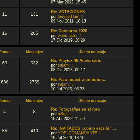
a
m
t
e
07 Mar 2012, 15:45
j
e
i
r
e
n
m
ú
Re: VOTACIONES
11
131
s
o
l
V
por
GeyperHam
a
m
t
e
09 Nov 2011, 16:13
j
e
i
r
e
n
m
ú
Re: Concurso 2020
16
205
s
o
l
V
por
webmaster
a
m
t
e
17 Dic 2019, 20:29
j
e
i
r
e
n
m
ú
Temas
Mensajes
Último mensaje
s
o
l
a
m
t
Re: Playtex 40 Aniversario
63
632
j
e
i
V
por
sajami
e
n
m
e
08 Dic 2025, 00:17
s
o
r
a
m
ú
Re: Para muestra un boton...
836
2759
j
e
l
V
por
sajami
e
n
t
e
10 Jul 2026, 06:33
s
i
r
a
m
ú
Temas
Mensajes
Último mensaje
j
o
l
e
m
t
Re: Fotografías en el foro
4
8
e
i
V
por
mikel
n
m
e
15 Abr 2023, 11:50
s
o
r
a
m
ú
Re: INVITADOS ¿como escribir …
55
410
j
e
l
V
por
YOELCOMANDANTE
e
n
t
e
19 Jul 2026, 18:10