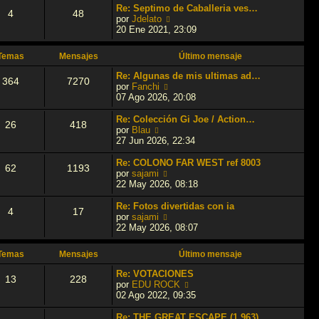
a
m
ú
Re: Septimo de Caballeria ves…
4
48
j
o
l
V
por
Jdelato
e
m
t
e
20 Ene 2021, 23:09
e
i
r
n
m
ú
Temas
Mensajes
Último mensaje
s
o
l
a
m
t
Re: Algunas de mis ultimas ad…
364
7270
j
e
i
V
por
Fanchi
e
n
m
e
07 Ago 2026, 20:08
s
o
r
a
m
ú
Re: Colección Gi Joe / Action…
26
418
j
e
l
V
por
Blau
e
n
t
e
27 Jun 2026, 22:34
s
i
r
a
m
ú
Re: COLONO FAR WEST ref 8003
62
1193
j
o
l
V
por
sajami
e
m
t
e
22 May 2026, 08:18
e
i
r
n
m
ú
Re: Fotos divertidas con ia
4
17
s
o
l
V
por
sajami
a
m
t
e
22 May 2026, 08:07
j
e
i
r
e
n
m
ú
Temas
Mensajes
Último mensaje
s
o
l
a
m
t
Re: VOTACIONES
13
228
j
e
i
V
por
EDU ROCK
e
n
m
e
02 Ago 2022, 09:35
s
o
r
a
m
ú
Re: THE GREAT ESCAPE (1.963)