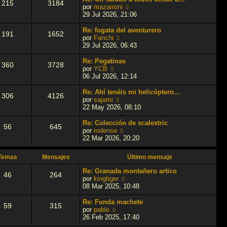
215
3184
l
V
por
mazarroni
t
e
29 Jul 2026, 21:06
i
r
m
ú
Re: fogata del aventurero
191
1652
o
l
V
por
Fanchi
m
t
e
29 Jul 2026, 06:43
e
i
r
n
m
ú
Re: Pegatinas
360
3728
s
o
l
V
por
YCB
a
m
t
e
06 Jul 2026, 12:14
j
e
i
r
e
n
m
ú
Re: Ahí tenéis mi helicóptero…
306
4126
s
o
l
V
por
sajami
a
m
t
e
22 May 2026, 08:10
j
e
i
r
e
n
m
ú
Re: Colección de scalextric
56
645
s
o
l
V
por
rodense
a
m
t
e
22 Mar 2026, 20:20
j
e
i
r
e
n
m
ú
Temas
Mensajes
Último mensaje
s
o
l
a
m
t
Re: Granada montañero artico
46
264
j
e
i
V
por
kingtiger
e
n
m
e
08 Mar 2025, 10:48
s
o
r
a
m
ú
Re: Funda machete
59
315
j
e
l
V
por
pablo
e
n
t
e
26 Feb 2025, 17:40
s
i
r