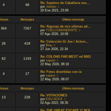
a
m
ú
Re: Septimo de Caballeria ves…
4
48
j
o
l
V
por
Jdelato
e
m
t
e
20 Ene 2021, 23:09
e
i
r
n
m
ú
Temas
Mensajes
Último mensaje
s
o
l
a
m
t
Re: Algunas de mis ultimas ad…
364
7267
j
e
i
V
por
YOELCOMANDANTE
e
n
m
e
07 Ago 2026, 10:09
s
o
r
a
m
ú
Re: Colección Gi Joe / Action…
26
418
j
e
l
V
por
Blau
e
n
t
e
27 Jun 2026, 22:34
s
i
r
a
m
ú
Re: COLONO FAR WEST ref 8003
62
1193
j
o
l
V
por
sajami
e
m
t
e
22 May 2026, 08:18
e
i
r
n
m
ú
Re: Fotos divertidas con ia
4
17
s
o
l
V
por
sajami
a
m
t
e
22 May 2026, 08:07
j
e
i
r
e
n
m
ú
Temas
Mensajes
Último mensaje
s
o
l
a
m
t
Re: VOTACIONES
13
228
j
e
i
V
por
EDU ROCK
e
n
m
e
02 Ago 2022, 09:35
s
o
r
a
m
ú
Re: THE GREAT ESCAPE (1.963)