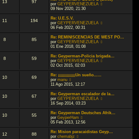
13
97
j
e
l
V
por
GEYPERVENEZUELA
e
n
t
e
09 Nov 2020, 21:30
s
i
r
a
m
ú
Re: U.E.S.V.
11
194
j
o
l
V
por
GEYPERVENEZUELA
e
m
t
e
06 Feb 2022, 00:31
e
i
r
n
m
ú
Re: REMINISCENCIAS DE WEST PO…
8
85
s
o
l
V
por
GEYPERVENEZUELA
a
m
t
e
01 Ene 2018, 01:08
j
e
i
r
e
n
m
ú
Re: Geyperman-Policia brigada…
8
59
s
o
l
V
por
GEYPERVENEZUELA
a
m
t
e
02 Oct 2015, 02:03
j
e
i
r
e
n
m
ú
Re: ¡¡¡¡¡¡¡¡¡¡¡¡¡¡Un sueño...…
10
69
s
o
l
V
por
manu
a
m
t
e
11 Ago 2015, 12:17
j
e
i
r
e
n
m
ú
Re: Geyperman escalador de la…
10
67
s
o
l
V
por
GEYPERVENEZUELA
a
m
t
e
16 Sep 2014, 03:23
j
e
i
r
e
n
m
ú
Re: Geyperman Deutsches Afrik…
10
55
s
o
l
V
por
GeyperHam
a
m
t
e
05 Feb 2013, 12:56
j
e
i
r
e
n
m
ú
Re: Mision paracaidistas Geyp…
12
88
s
o
l
V
por
chemabjz