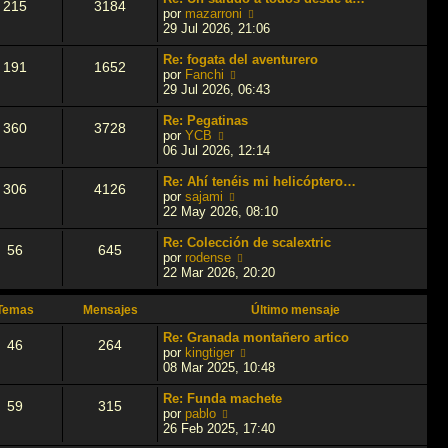
215
3184
l
V
por
mazarroni
t
e
29 Jul 2026, 21:06
i
r
m
ú
Re: fogata del aventurero
191
1652
o
l
V
por
Fanchi
m
t
e
29 Jul 2026, 06:43
e
i
r
n
m
ú
Re: Pegatinas
360
3728
s
o
l
V
por
YCB
a
m
t
e
06 Jul 2026, 12:14
j
e
i
r
e
n
m
ú
Re: Ahí tenéis mi helicóptero…
306
4126
s
o
l
V
por
sajami
a
m
t
e
22 May 2026, 08:10
j
e
i
r
e
n
m
ú
Re: Colección de scalextric
56
645
s
o
l
V
por
rodense
a
m
t
e
22 Mar 2026, 20:20
j
e
i
r
e
n
m
ú
Temas
Mensajes
Último mensaje
s
o
l
a
m
t
Re: Granada montañero artico
46
264
j
e
i
V
por
kingtiger
e
n
m
e
08 Mar 2025, 10:48
s
o
r
a
m
ú
Re: Funda machete
59
315
j
e
l
V
por
pablo
e
n
t
e
26 Feb 2025, 17:40
s
i
r