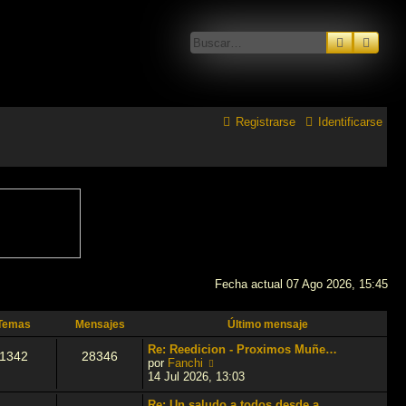
Buscar
Búsq
Registrarse
Identificarse
Fecha actual 07 Ago 2026, 15:45
Temas
Mensajes
Último mensaje
Re: Reedicion - Proximos Muñe…
1342
28346
V
por
Fanchi
e
14 Jul 2026, 13:03
r
ú
Re: Un saludo a todos desde a…