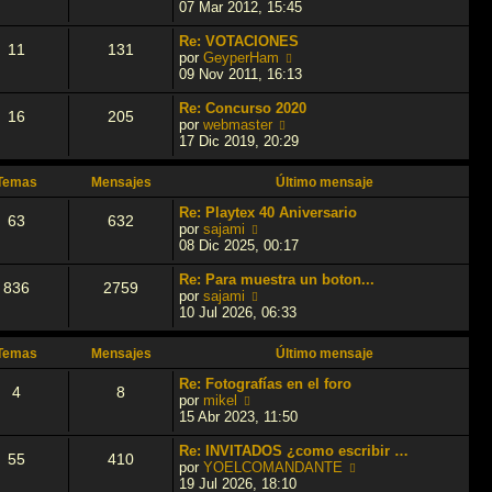
a
m
t
e
07 Mar 2012, 15:45
j
e
i
r
e
n
m
ú
Re: VOTACIONES
11
131
s
o
l
V
por
GeyperHam
a
m
t
e
09 Nov 2011, 16:13
j
e
i
r
e
n
m
ú
Re: Concurso 2020
16
205
s
o
l
V
por
webmaster
a
m
t
e
17 Dic 2019, 20:29
j
e
i
r
e
n
m
ú
Temas
Mensajes
Último mensaje
s
o
l
a
m
t
Re: Playtex 40 Aniversario
63
632
j
e
i
V
por
sajami
e
n
m
e
08 Dic 2025, 00:17
s
o
r
a
m
ú
Re: Para muestra un boton...
836
2759
j
e
l
V
por
sajami
e
n
t
e
10 Jul 2026, 06:33
s
i
r
a
m
ú
Temas
Mensajes
Último mensaje
j
o
l
e
m
t
Re: Fotografías en el foro
4
8
e
i
V
por
mikel
n
m
e
15 Abr 2023, 11:50
s
o
r
a
m
ú
Re: INVITADOS ¿como escribir …
55
410
j
e
l
V
por
YOELCOMANDANTE
e
n
t
e
19 Jul 2026, 18:10