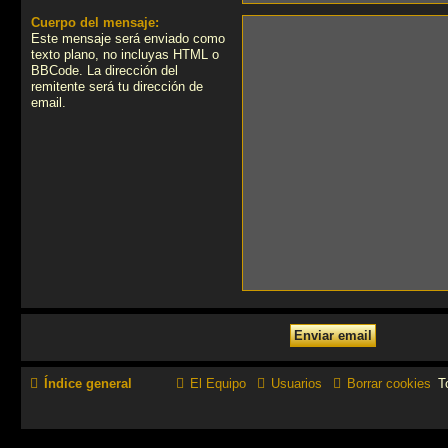
Cuerpo del mensaje:
Este mensaje será enviado como
texto plano, no incluyas HTML o
BBCode. La dirección del
remitente será tu dirección de
email.
Índice general
El Equipo
Usuarios
Borrar cookies
T