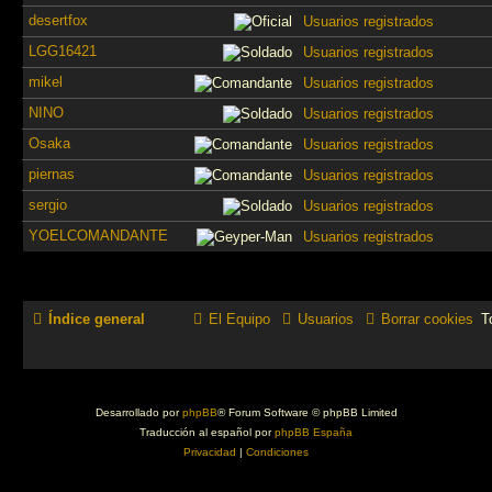
desertfox
Usuarios registrados
LGG16421
Usuarios registrados
mikel
Usuarios registrados
NINO
Usuarios registrados
Osaka
Usuarios registrados
piernas
Usuarios registrados
sergio
Usuarios registrados
YOELCOMANDANTE
Usuarios registrados
Índice general
El Equipo
Usuarios
Borrar cookies
T
Desarrollado por
phpBB
® Forum Software © phpBB Limited
Traducción al español por
phpBB España
Privacidad
|
Condiciones