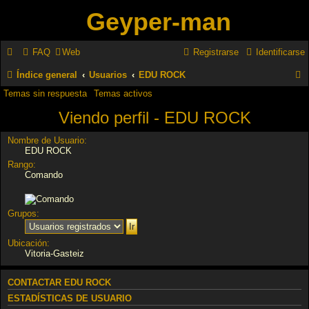
Geyper-man
FAQ
Web
Registrarse
Identificarse
Índice general
Usuarios
EDU ROCK
Temas sin respuesta
Temas activos
u
Viendo perfil - EDU ROCK
s
c
Nombre de Usuario:
EDU ROCK
a
Rango:
r
Comando
Grupos:
Ubicación:
Vitoria-Gasteiz
CONTACTAR EDU ROCK
ESTADÍSTICAS DE USUARIO