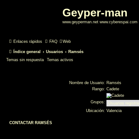
Geyper-man
www.geyperman.net www.cyberespai.com
Enlaces rápidos
FAQ
Web
Índice general
Usuarios
Ramsés
Temas sin respuesta
Temas activos
Nombre de Usuario:
Ramsés
Rango:
Cadete
Grupos:
Ubicación:
Valencia
CONTACTAR RAMSÉS