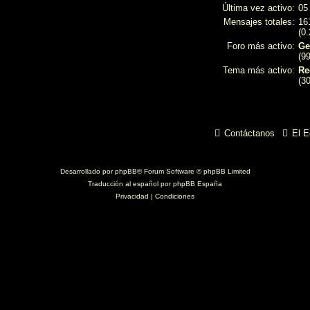
Última vez activo:
05
Mensajes totales:
16
(0
Foro más activo:
Ge
(9
Tema más activo:
Re
(3
Contáctanos
El E
Desarrollado por
phpBB
® Forum Software © phpBB Limited
Traducción al español por
phpBB España
Privacidad
|
Condiciones