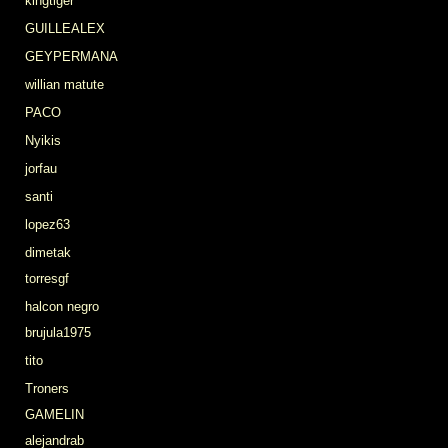
kingtiger
GUILLEALEX
GEYPERMANA
willian matute
PACO
Nyikis
jorfau
santi
lopez63
dimetak
torresgf
halcon negro
brujula1975
tito
Troners
GAMELIN
alejandrab