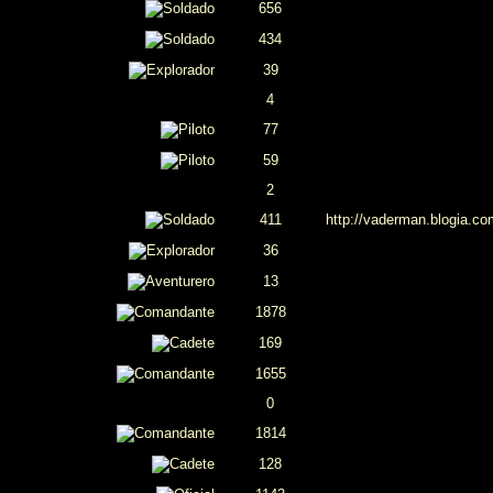
656
434
39
4
77
59
2
411
http://vaderman.blogia.co
36
13
1878
169
1655
0
1814
128