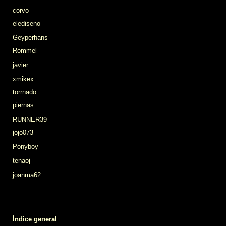
corvo
elediseno
Geyperhans
Rommel
javier
xmikex
torrnado
piernas
RUNNER39
jojo073
Ponyboy
tenaoj
joanma62
Índice general