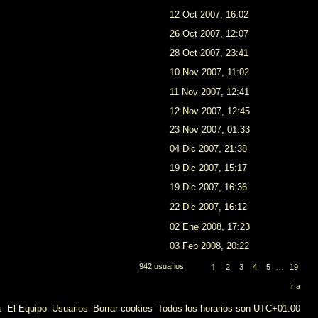
12 Oct 2007, 16:02
26 Oct 2007, 12:07
28 Oct 2007, 23:41
10 Nov 2007, 11:02
11 Nov 2007, 12:41
12 Nov 2007, 12:45
23 Nov 2007, 01:33
04 Dic 2007, 21:38
19 Dic 2007, 15:17
19 Dic 2007, 16:36
22 Dic 2007, 16:12
02 Ene 2008, 17:23
03 Feb 2008, 20:22
1
942 usuarios
2
3
4
5
…
19
S
P
i
á
Ir a
g
g
u
i
s
El Equipo
Usuarios
Borrar cookies
Todos los horarios son
UTC+01:00
i
n
e
a