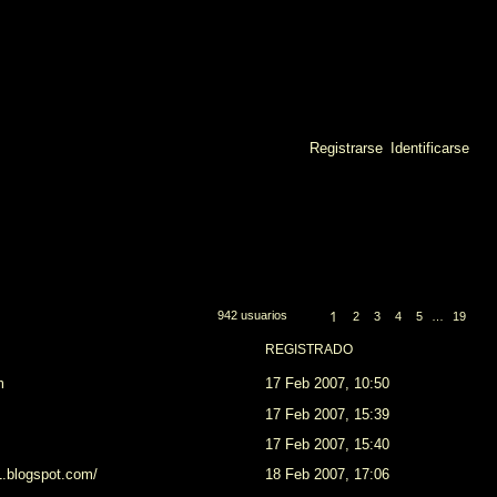
Registrarse
Identificarse
B
u
s
c
1
942 usuarios
2
3
4
5
…
19
S
P
a
i
á
REGISTRADO
g
g
r
u
i
i
m
17 Feb 2007, 10:50
n
e
a
n
1
17 Feb 2007, 15:39
t
d
e
e
17 Feb 2007, 15:40
1
9
1.blogspot.com/
18 Feb 2007, 17:06