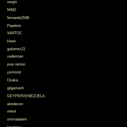
sergio
NINO
fernando2588
Pepeluis
VARTOC
klaus
gutierrez21
vaderman
jose ramon
yomislot
Osaka
gilgamesh
GEYPERVENEZUELA
airedevon
mikel
ommadawm