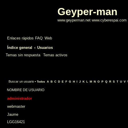
Geyper-man
www.geyperman.net www.cyberespai.com
Enlaces rápidos
FAQ
Web
Índice general
Usuarios
Temas sin respuesta
Temas activos
Buscar un usuario
•
Todos
A
B
C
D
E
F
G
H
I
J
K
L
M
N
O
P
Q
R
S
T
U
V
NOMBRE DE USUARIO
administrador
webmaster
Jaume
LGG16421