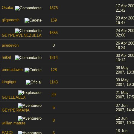
17 Abr 200
Osaka
1878
21:42
23 Abr 200
gilgamesh
169
16:47
24 Abr 200
1655
02:00
GEYPERVENEZUELA
26 Abr 200
airedevon
0
16:24
30 Abr 200
mikel
1814
10:12
08 May
ommadawm
128
2007, 13:
09 May
kingtiger
1143
2007, 19:
21 May
29
2007, 17:
GUILLEALEX
07 Jun
5
2007, 14:
GEYPERMANA
12 Jun
8
2007, 19:
willian matute
16 Jun
PACO
6