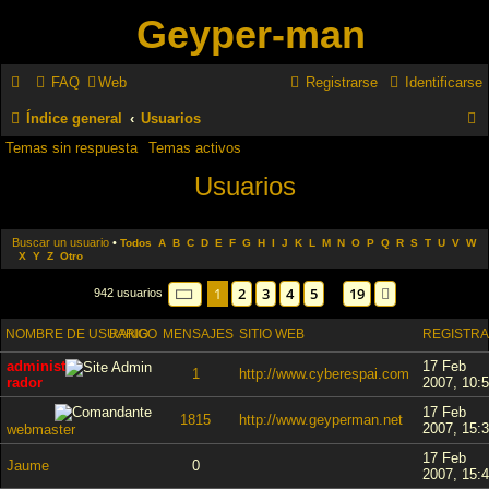
Geyper-man
FAQ
Web
Registrarse
Identificarse
Índice general
Usuarios
Temas sin respuesta
Temas activos
u
Usuarios
s
c
Buscar un usuario
•
a
Todos
A
B
C
D
E
F
G
H
I
J
K
L
M
N
O
P
Q
R
S
T
U
V
W
X
Y
Z
Otro
r
Página
1
de
19
1
2
3
4
5
19
Siguiente
942 usuarios
…
NOMBRE DE USUARIO
RANGO
MENSAJES
SITIO WEB
REGISTR
administ
17 Feb
1
http://www.cyberespai.com
rador
2007, 10:
17 Feb
1815
http://www.geyperman.net
2007, 15:
webmaster
17 Feb
Jaume
0
2007, 15: