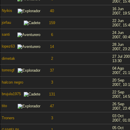
2007, 15:
16 Jun
Nyikis
40
2007, 19:
22 Jun
jorfau
159
2007, 15:
24 Jun
santi
6
2007, 00:
28 Jun
lopez63
14
2007, 23:
27 Jul 200
dimetak
2
13:30
04 Ago
torresgf
37
2007, 21:
20 Sep
halcon negro
3
2007, 10:
22 Sep
brujula1975
131
2007, 14:
26 Sep
tito
47
2007, 23:
03 Oct
Troners
3
2007, 01:
05 Oct
GAMELIN
1