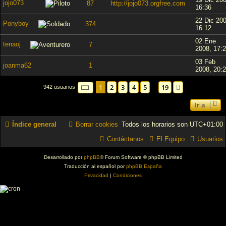
jojo073
87
http://jojo073.orgfree.com
16:36
22 Dic 200
Ponyboy
374
16:12
02 Ene
tenaoj
7
2008, 17:
03 Feb
joanma62
1
2008, 20:
Página
1
de
19
1
2
3
4
5
19
Siguiente
942 usuarios
…
Ir a
Índice general
Borrar cookies
Todos los horarios son
UTC+01:00
Contáctanos
El Equipo
Usuarios
Desarrollado por
phpBB
® Forum Software © phpBB Limited
Traducción al español por
phpBB España
Privacidad
|
Condiciones