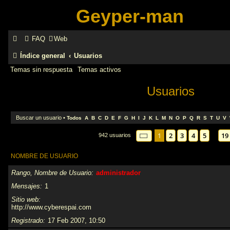
Geyper-man
FAQ
Web
Índice general
Usuarios
Temas sin respuesta
Temas activos
Usuarios
Buscar un usuario
•
Todos
A
B
C
D
E
F
G
H
I
J
K
L
M
N
O
P
Q
R
S
T
U
V
Página
1
de
19
1
2
3
4
5
19
942 usuarios
…
NOMBRE DE USUARIO
Rango, Nombre de Usuario
administrador
Mensajes
1
Sitio web
http://www.cyberespai.com
Registrado
17 Feb 2007, 10:50