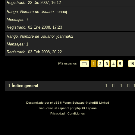
Registrado
22 Dic 2007, 16:12
Rango, Nombre de Usuario
tenaoj
Mensajes
7
Registrado
02 Ene 2008, 17:23
Rango, Nombre de Usuario
joanma62
Mensajes
1
Registrado
03 Feb 2008, 20:22
Página
1
de
19
1
2
3
4
5
19
942 usuarios
…
Índice general
Desarrollado por
phpBB
® Forum Software © phpBB Limited
Traducción al español por
phpBB España
Privacidad
|
Condiciones