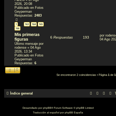
2026, 20:08
Publicado en
Fotos
Geyperman
Respuestas:
2483
1
163
164
165
…
166
Mis primeras
por
rodens
6
Respuestas
193
figuras
04 Ago 202
Último mensaje por
rodense
«
04 Ago
2026, 13:34
Publicado en
Fotos
Geyperman
Respuestas:
6
Se encontraron 2 coincidencias • Página
1
de
1
Índice general
Desarrollado por
phpBB
® Forum Software © phpBB Limited
Traducción al español por
phpBB España