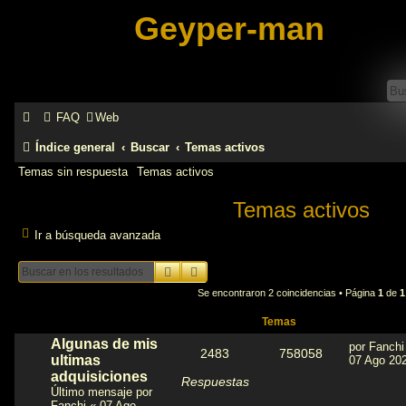
Geyper-man
FAQ
Web
Índice general
Buscar
Temas activos
Temas sin respuesta
Temas activos
Temas activos
Ir a búsqueda avanzada
Buscar
Búsqueda avanzada
Se encontraron 2 coincidencias • Página
1
de
1
Temas
Algunas de mis
por
Fanchi
2483
758058
ultimas
07 Ago 202
adquisiciones
Respuestas
Último mensaje por
Fanchi
«
07 Ago