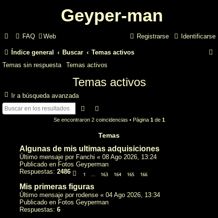
Geyper-man
FAQ
Web
Registrarse
Identificarse
Índice general
Buscar
Temas activos
Temas sin respuesta
Temas activos
Temas activos
Ir a búsqueda avanzada
Buscar
Búsqueda avanzada
Se encontraron 2 coincidencias • Página
1
de
1
r
Temas
Algunas de mis ultimas adquisiciones
Último mensaje por
Fanchi
«
08 Ago 2026, 13:24
Publicado en
Fotos Geyperman
Respuestas:
2486
1
163
164
165
166
…
Mis primeras figuras
Último mensaje por
rodense
«
04 Ago 2026, 13:34
Publicado en
Fotos Geyperman
Respuestas:
6