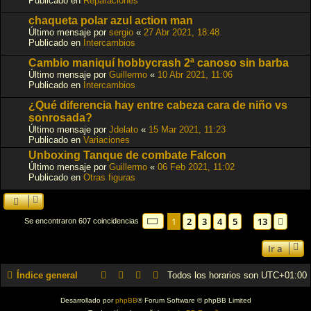
Publicado en
Reparaciones
chaqueta polar azul action man
Último mensaje por
sergio
«
27 Abr 2021, 18:48
Publicado en
Intercambios
Cambio maniquí hobbycrash 2ª canoso sin barba
Último mensaje por
Guillermo
«
10 Abr 2021, 11:06
Publicado en
Intercambios
¿Qué diferencia hay entre cabeza cara de niño vs
sonrosada?
Último mensaje por
Jdelato
«
15 Mar 2021, 11:23
Publicado en
Variaciones
Unboxing Tanque de combate Falcon
Último mensaje por
Guillermo
«
06 Feb 2021, 11:02
Publicado en
Otras figuras
Página
1
de
13
1
2
3
4
5
13
Sigu
Se encontraron 607 coincidencias
…
Ir a
Índice general
Todos los horarios son
UTC+01:00
Desarrollado por
phpBB
® Forum Software © phpBB Limited