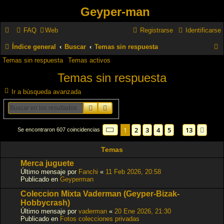
Geyper-man
FAQ
Web
Registrarse
Identificarse
Índice general
Buscar
Temas sin respuesta
Temas sin respuesta
Temas activos
u
Temas sin respuesta
s
c
Ir a búsqueda avanzada
a
Buscar
Búsqueda avanzada
r
Página
1
de
13
1
2
3
4
5
13
Sigu
Se encontraron 607 coincidencias
…
Temas
Merca juguete
Último mensaje por
Fanchi
«
11 Feb 2026, 20:58
Publicado en
Geyperman
Coleccion Mixta Vaderman (Geyper-Bizak-
Hobbycrash)
Último mensaje por
vaderman
«
20 Ene 2026, 21:30
Publicado en
Fotos colecciones privadas