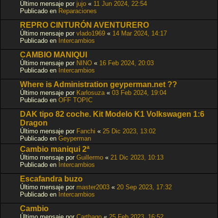
Último mensaje por
jujo
«
11 Jun 2024, 22:54
Publicado en
Reparaciones
REPRO CINTURÓN AVENTURERO
Último mensaje por
vlado1969
«
14 Mar 2024, 14:17
Publicado en
Intercambios
CAMBIO MANIQUI
Último mensaje por
NINO
«
16 Feb 2024, 20:03
Publicado en
Intercambios
Where is Administration geyperman.net ??
Último mensaje por
Karlosuza
«
03 Feb 2024, 19:04
Publicado en
OFF TOPIC
DAK tipo 82 coche. Kit Modelo K1 Volkswagen 1:6
Dragon
Último mensaje por
Fanchi
«
25 Dic 2023, 13:02
Publicado en
Geyperman
Cambio maniqui 2ª
Último mensaje por
Guillermo
«
21 Dic 2023, 10:13
Publicado en
Intercambios
Escafandra buzo
Último mensaje por
master2003
«
20 Sep 2023, 17:32
Publicado en
Intercambios
Cambio
Último mensaje por
Carthago
«
25 Feb 2023, 16:52