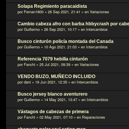
Solapa Regimiento paracaidista
por
Fernan1800
»
26 Sep 2021, 21:41
» en
Variaciones
Cambio cabeza afro con barba hbbycrash por cabe
por
Guillermo
»
26 Sep 2021, 10:17
» en
Intercambios
Busco cinturón policía montada del Canada
por
Guillermo
»
10 Ago 2021, 21:03
» en
Intercambios
Referencia 7079 hebilla cinturón
por
Fanchi
»
25 Jul 2021, 09:39
» en
Variaciones
VENDO BUZO, MUÑECO INCLUIDO
por
dani
»
19 Jun 2021, 12:35
» en
Intercambios
Busco jersey blanco aventurero
por
Guillermo
»
14 May 2021, 13:47
» en
Intercambios
Vástagos de cabezas de primera
por
Fanchi
»
02 May 2021, 07:10
» en
Reparaciones