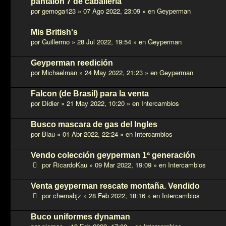
pantalon 7 de caballeria
por
gemoga123
»
07 Ago 2022, 23:09
» en
Geyperman
Mis British's
por
Guillermo
»
28 Jul 2022, 19:54
» en
Geyperman
Geyperman reedición
por
Michaelman
»
24 May 2022, 21:23
» en
Geyperman
Falcon (de Brasil) para la venta
por
Didier
»
21 May 2022, 10:20
» en
Intercambios
Busco mascara de gas del Ingles
por
Blau
»
01 Abr 2022, 22:24
» en
Intercambios
Vendo colección geyperman 1ª generación
por
RicardoKau
»
09 Mar 2022, 19:09
» en
Intercambios
Venta geyperman rescate montaña. Vendido
por
chemabjz
»
28 Feb 2022, 18:16
» en
Intercambios
Buco uniformes dynaman