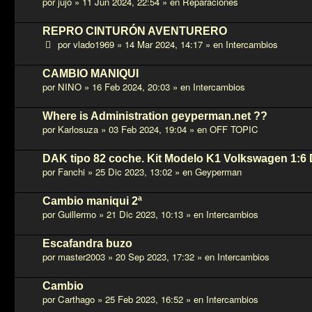
por
jujo
»
11 Jun 2024, 22:54
» en
Reparaciones
REPRO CINTURÓN AVENTURERO
por
vlado1969
»
14 Mar 2024, 14:17
» en
Intercambios
CAMBIO MANIQUI
por
NINO
»
16 Feb 2024, 20:03
» en
Intercambios
Where is Administration geyperman.net ??
por
Karlosuza
»
03 Feb 2024, 19:04
» en
OFF TOPIC
DAK tipo 82 coche. Kit Modelo K1 Volkswagen 1:6
por
Fanchi
»
25 Dic 2023, 13:02
» en
Geyperman
Cambio maniqui 2ª
por
Guillermo
»
21 Dic 2023, 10:13
» en
Intercambios
Escafandra buzo
por
master2003
»
20 Sep 2023, 17:32
» en
Intercambios
Cambio
por
Carthago
»
25 Feb 2023, 16:52
» en
Intercambios