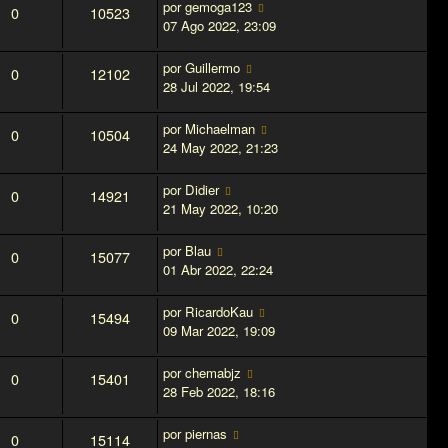
por
gemoga123
0
10523
07 Ago 2022, 23:09
por
Guillermo
0
12102
28 Jul 2022, 19:54
por
Michaelman
0
10504
24 May 2022, 21:23
por
Didier
0
14921
21 May 2022, 10:20
por
Blau
0
15077
01 Abr 2022, 22:24
por
RicardoKau
0
15494
09 Mar 2022, 19:09
por
chemabjz
0
15401
28 Feb 2022, 18:16
por
piernas
0
15114