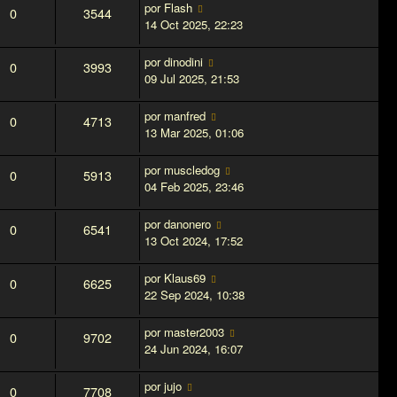
por
Flash
0
3544
14 Oct 2025, 22:23
por
dinodini
0
3993
09 Jul 2025, 21:53
por
manfred
0
4713
13 Mar 2025, 01:06
por
muscledog
0
5913
04 Feb 2025, 23:46
por
danonero
0
6541
13 Oct 2024, 17:52
por
Klaus69
0
6625
22 Sep 2024, 10:38
por
master2003
0
9702
24 Jun 2024, 16:07
por
jujo
0
7708