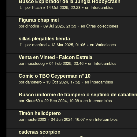
Busco Explorador de la Jungla Hobbycrash
por
Flash
»
14 Oct 2025, 22:23
» en
Intercambios
Figuras chap mei
por
dinodini
»
09 Jul 2025, 21:53
» en
Otras colecciones
sillas plegables tienda
por
manfred
»
13 Mar 2025, 01:06
» en
Variaciones
Venta en Vinted - Falcon Estrela
por
muscledog
»
04 Feb 2025, 23:46
» en
Intercambios
Comic o TBO Geyperman n° 10
por
danonero
»
13 Oct 2024, 17:52
» en
Intercambios
Busco uniforme de trampero o septimo de caballer
por
Klaus69
»
22 Sep 2024, 10:38
» en
Intercambios
Timón helicóptero
por
master2003
»
24 Jun 2024, 16:07
» en
Intercambios
cadenas scorpion