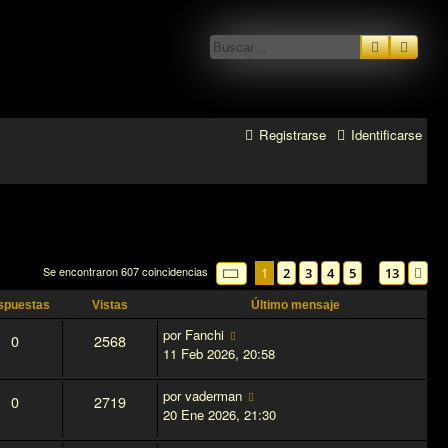
Buscar
Búsq
Registrarse
Identificarse
Se encontraron 607 coincidencias
Página
1
de
13
1
2
3
4
5
13
…
Si
spuestas
Vistas
Último mensaje
por
Fanchi
0
2568
11 Feb 2026, 20:58
por
vaderman
0
2719
20 Ene 2026, 21:30