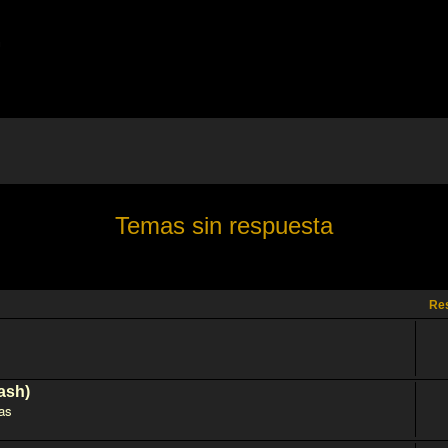
m
Temas sin respuesta
Re
ash)
as