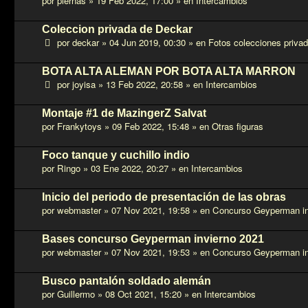
por
piernas
»
19 Feb 2022, 17:00
» en
Intercambios
Coleccion privada de Deckar
por
deckar
»
04 Jun 2019, 00:30
» en
Fotos colecciones priva
BOTA ALTA ALEMAN POR BOTA ALTA MARRON
por
joyisa
»
13 Feb 2022, 20:58
» en
Intercambios
Montaje #1 de MazingerZ Salvat
por
Frankytoys
»
09 Feb 2022, 15:48
» en
Otras figuras
Foco tanque y cuchillo indio
por
Ringo
»
03 Ene 2022, 20:27
» en
Intercambios
Inicio del periodo de presentación de las obras
por
webmaster
»
07 Nov 2021, 19:58
» en
Concurso Geyperman in
Bases concurso Geyperman invierno 2021
por
webmaster
»
07 Nov 2021, 19:53
» en
Concurso Geyperman in
Busco pantalón soldado alemán
por
Guillermo
»
08 Oct 2021, 15:20
» en
Intercambios