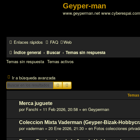
Geyper-man
www.geyperman.net www.cyberespai.co
Enlaces rápidos
FAQ
Web
Índice general
Buscar
Temas sin respuesta
Temas sin respuesta
Temas activos
Ir a búsqueda avanzada
Buscar
Búsqueda avanzada
Temas
Merca juguete
por
Fanchi
»
11 Feb 2026, 20:58
» en
Geyperman
Coleccion Mixta Vaderman (Geyper-Bizak-Hobbycr
por
vaderman
»
20 Ene 2026, 21:30
» en
Fotos colecciones privad