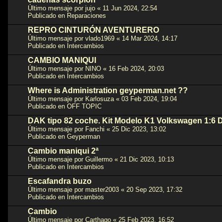
Último mensaje por
jujo
«
11 Jun 2024, 22:54
Publicado en
Reparaciones
REPRO CINTURÓN AVENTURERO
Último mensaje por
vlado1969
«
14 Mar 2024, 14:17
Publicado en
Intercambios
CAMBIO MANIQUI
Último mensaje por
NINO
«
16 Feb 2024, 20:03
Publicado en
Intercambios
Where is Administration geyperman.net ??
Último mensaje por
Karlosuza
«
03 Feb 2024, 19:04
Publicado en
OFF TOPIC
DAK tipo 82 coche. Kit Modelo K1 Volkswagen 1:6 
Último mensaje por
Fanchi
«
25 Dic 2023, 13:02
Publicado en
Geyperman
Cambio maniqui 2ª
Último mensaje por
Guillermo
«
21 Dic 2023, 10:13
Publicado en
Intercambios
Escafandra buzo
Último mensaje por
master2003
«
20 Sep 2023, 17:32
Publicado en
Intercambios
Cambio
Último mensaje por
Carthago
«
25 Feb 2023, 16:52