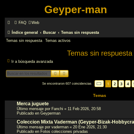
Geyper-man
FAQ
Web
Índice general
Buscar
Temas sin respuesta
Temas sin respuesta
Temas activos
Temas sin respuesta
Ir a búsqueda avanzada
Buscar
Búsqueda avanzada
Página
1
de
13
1
2
3
4
Se encontraron 607 coincidencias
Temas
Merca juguete
Último mensaje por
Fanchi
«
11 Feb 2026, 20:58
Publicado en
Geyperman
Coleccion Mixta Vaderman (Geyper-Bizak-Hobbycra
Último mensaje por
vaderman
«
20 Ene 2026, 21:30
Publicado en
Fotos colecciones privadas