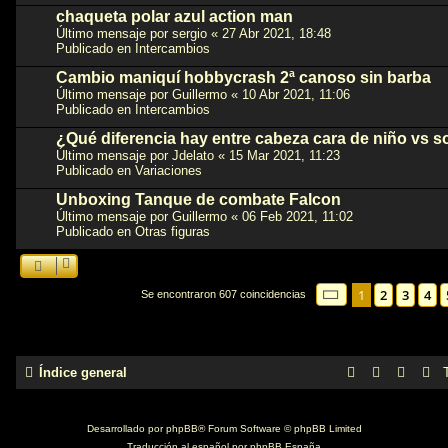
chaqueta polar azul action man
Último mensaje por
sergio
«
27 Abr 2021, 18:48
Publicado en
Intercambios
Cambio maniquí hobbycrash 2ª canoso sin barba
Último mensaje por
Guillermo
«
10 Abr 2021, 11:06
Publicado en
Intercambios
¿Qué diferencia hay entre cabeza cara de niño vs 
Último mensaje por
Jdelato
«
15 Mar 2021, 11:23
Publicado en
Variaciones
Unboxing Tanque de combate Falcon
Último mensaje por
Guillermo
«
06 Feb 2021, 11:02
Publicado en
Otras figuras
Página
1
de
13
1
2
3
4
Se encontraron 607 coincidencias
Índice general
Desarrollado por
phpBB
® Forum Software © phpBB Limited
Traducción al español por
phpBB España