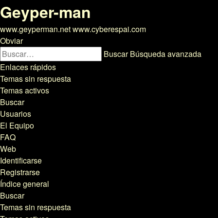
Geyper-man
www.geyperman.net www.cyberespai.com
Obviar
Buscar
Búsqueda avanzada
Enlaces rápidos
Temas sin respuesta
Temas activos
Buscar
Usuarios
El Equipo
FAQ
Web
Identificarse
Registrarse
Índice general
Buscar
Temas sin respuesta