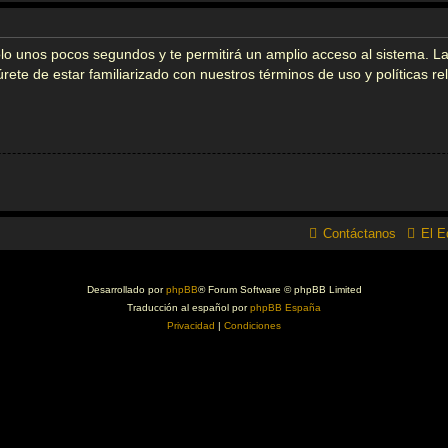
solo unos pocos segundos y te permitirá un amplio acceso al sistema. L
gúrete de estar familiarizado con nuestros términos de uso y políticas r
Contáctanos
El E
Desarrollado por
phpBB
® Forum Software © phpBB Limited
Traducción al español por
phpBB España
Privacidad
|
Condiciones