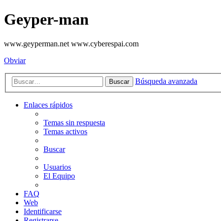
Geyper-man
www.geyperman.net www.cyberespai.com
Obviar
Búsqueda avanzada
Buscar
Enlaces rápidos
Temas sin respuesta
Temas activos
Buscar
Usuarios
El Equipo
FAQ
Web
Identificarse
Registrarse