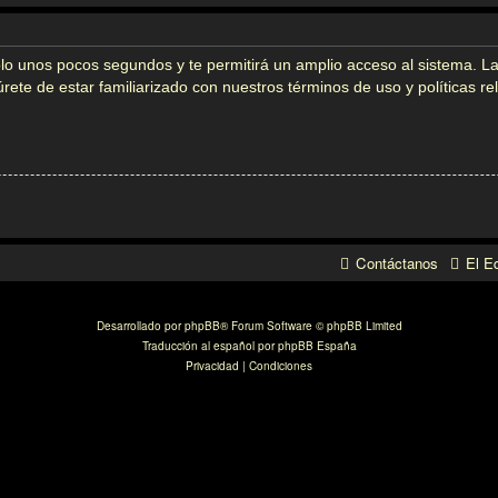
solo unos pocos segundos y te permitirá un amplio acceso al sistema. L
gúrete de estar familiarizado con nuestros términos de uso y políticas r
Contáctanos
El E
Desarrollado por
phpBB
® Forum Software © phpBB Limited
Traducción al español por
phpBB España
Privacidad
|
Condiciones