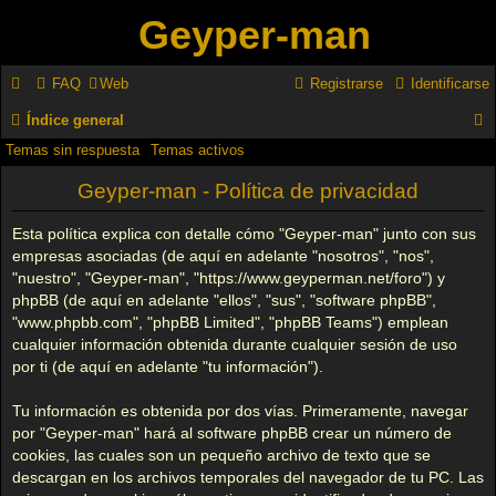
Geyper-man
FAQ
Web
Registrarse
Identificarse
Índice general
Temas sin respuesta
Temas activos
u
s
Geyper-man - Política de privacidad
c
Esta política explica con detalle cómo "Geyper-man" junto con sus
a
empresas asociadas (de aquí en adelante "nosotros", "nos",
"nuestro", "Geyper-man", "https://www.geyperman.net/foro") y
r
phpBB (de aquí en adelante "ellos", "sus", "software phpBB",
"www.phpbb.com", "phpBB Limited", "phpBB Teams") emplean
cualquier información obtenida durante cualquier sesión de uso
por ti (de aquí en adelante "tu información").
Tu información es obtenida por dos vías. Primeramente, navegar
por "Geyper-man" hará al software phpBB crear un número de
cookies, las cuales son un pequeño archivo de texto que se
descargan en los archivos temporales del navegador de tu PC. Las