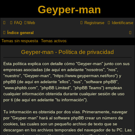
Geyper-man
FAQ
Web
Registrarse
Identificarse
Índice general
Temas sin respuesta
Temas activos
u
s
Geyper-man - Política de privacidad
c
Esta política explica con detalle cómo "Geyper-man" junto con sus
a
empresas asociadas (de aquí en adelante "nosotros", "nos",
"nuestro", "Geyper-man", "https://www.geyperman.net/foro") y
r
phpBB (de aquí en adelante "ellos", "sus", "software phpBB",
"www.phpbb.com", "phpBB Limited", "phpBB Teams") emplean
cualquier información obtenida durante cualquier sesión de uso
por ti (de aquí en adelante "tu información").
Tu información es obtenida por dos vías. Primeramente, navegar
por "Geyper-man" hará al software phpBB crear un número de
cookies, las cuales son un pequeño archivo de texto que se
descargan en los archivos temporales del navegador de tu PC. Las