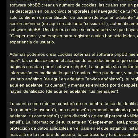
software phpBB crear un número de cookies, las cuales son un p
se descargan en los archivos temporales del navegador de tu PC
sólo contienen un identificador de usuario (de aquí en adelante "us
sesión anónima (de aquí en adelante "session-id"), automáticamen
software phpBB. Una tercera cookie se creará una vez que haya
"Geyper-man" y se emplea para registrar cuales han sido leídos, 
experiencia de usuario.
Además podemos crear cookies externas al software phpBB mien
man", las cuales exceden el alcance de este documento que solam
páginas creadas por el software phpBB. La segunda vía mediant
información es mediante lo que tú envías. Esto puede ser, y no l
usuario anónimo (de aquí en adelante "envíos anónimos"), tu reg
aquí en adelante "tu cuenta") y mensajes enviados por ti después 
hayas identificado (de aquí en adelante "tus mensajes").
Tu cuenta como mínimo constará de un nombre único de identific
"tu nombre de usuario"), una contraseña personal empleada para l
adelante "tu contraseña") y una dirección de email personal válid
email"). La información de tu cuenta en "Geyper-man" está proteg
protección de datos aplicables en el país en el que estamos insta
más allá de tu nombre de usuario, tu contraseña y tu dirección de