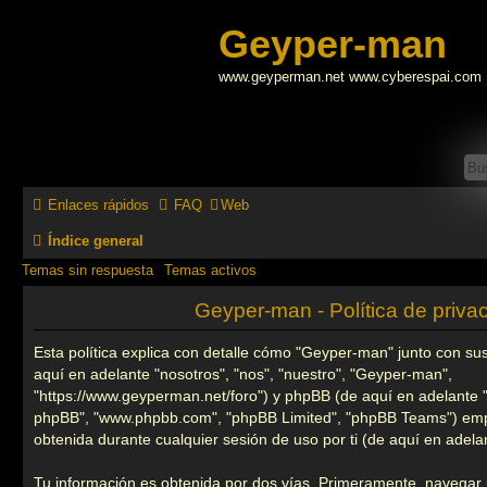
Geyper-man
www.geyperman.net www.cyberespai.com
Enlaces rápidos
FAQ
Web
Índice general
Temas sin respuesta
Temas activos
Geyper-man - Política de priva
Esta política explica con detalle cómo "Geyper-man" junto con s
aquí en adelante "nosotros", "nos", "nuestro", "Geyper-man",
"https://www.geyperman.net/foro") y phpBB (de aquí en adelante "e
phpBB", "www.phpbb.com", "phpBB Limited", "phpBB Teams") emp
obtenida durante cualquier sesión de uso por ti (de aquí en adelan
Tu información es obtenida por dos vías. Primeramente, navegar