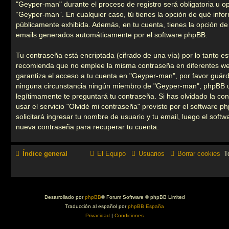
"Geyper-man" durante el proceso de registro será obligatoria u opc
“Geyper-man”. En cualquier caso, tú tienes la opción de qué info
públicamente exhibida. Además, en tu cuenta, tienes la opción de 
emails generados automáticamente por el software phpBB.
Tu contraseña está encriptada (cifrado de una vía) por lo tanto e
recomienda que no emplee la misma contraseña en diferentes we
garantiza el acceso a tu cuenta en "Geyper-man", por favor guár
ninguna circunstancia ningún miembro de "Geyper-man", phpBB u 
legítimamente te preguntará tu contraseña. Si has olvidado la co
usar el servicio "Olvidé mi contraseña" provisto por el software p
solicitará ingresar tu nombre de usuario y tu email, luego el sof
nueva contraseña para recuperar tu cuenta.
Índice general
El Equipo
Usuarios
Borrar cookies
T
Desarrollado por
phpBB
® Forum Software © phpBB Limited
Traducción al español por
phpBB España
Privacidad
|
Condiciones