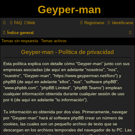
Geyper-man
FAQ
Web
Registrarse
Identificarse
Índice general
Temas sin respuesta
Temas activos
u
s
Geyper-man - Política de privacidad
c
Esta política explica con detalle cómo "Geyper-man" junto con sus
a
empresas asociadas (de aquí en adelante "nosotros", "nos",
"nuestro", "Geyper-man", "https://www.geyperman.net/foro") y
r
phpBB (de aquí en adelante "ellos", "sus", "software phpBB",
"www.phpbb.com", "phpBB Limited", "phpBB Teams") emplean
cualquier información obtenida durante cualquier sesión de uso
por ti (de aquí en adelante "tu información").
Tu información es obtenida por dos vías. Primeramente, navegar
por "Geyper-man" hará al software phpBB crear un número de
cookies, las cuales son un pequeño archivo de texto que se
descargan en los archivos temporales del navegador de tu PC. Las