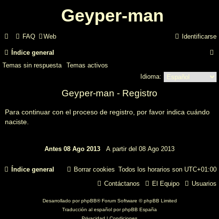
Geyper-man
FAQ
Web
Identificarse
Índice general
Temas sin respuesta
Temas activos
Idioma:
Geyper-man - Registro
Para continuar con el proceso de registro, por favor indica cuándo
naciste.
r
Índice general
Borrar cookies
Todos los horarios son
UTC+01:00
Contáctanos
El Equipo
Usuarios
Desarrollado por
phpBB
® Forum Software © phpBB Limited
Traducción al español por
phpBB España
Privacidad
|
Condiciones