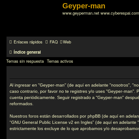
Geyper-man
www.geyperman.net www.cyberespai.co
Enlaces rápidos
FAQ
Web
Índice general
Temas sin respuesta
Temas activos
Al ingresar en "Geyper-man" (de aquí en adelante "nosotros", "no
caso contrario, por favor no te registres y/o uses "Geyper-man".
cuenta periódicamente. Seguir registrado a "Geyper-man" despué
reformados.
Nuestros foros están desarrollados por phpBB (de aquí en adelant
“
GNU General Public License v2 en Ingles
” (de aquí en adelante
estrictamente los excluye de lo que aprobamos y/o desaprobamos