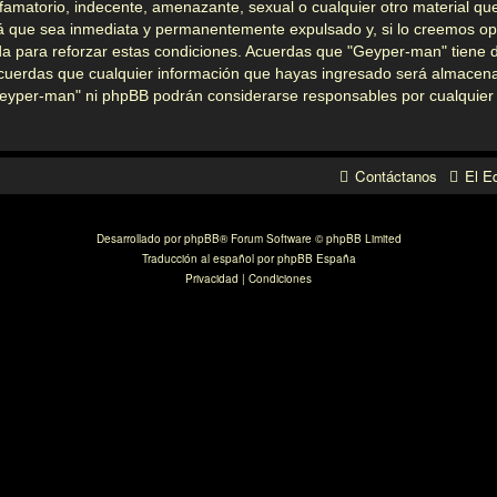
amatorio, indecente, amenazante, sexual o cualquier otro material que
á que sea inmediata y permanentemente expulsado y, si lo creemos opor
a para reforzar estas condiciones. Acuerdas que "Geyper-man" tiene de
uerdas que cualquier información que hayas ingresado será almacena
"Geyper-man" ni phpBB podrán considerarse responsables por cualquier 
Contáctanos
El E
Desarrollado por
phpBB
® Forum Software © phpBB Limited
Traducción al español por
phpBB España
Privacidad
|
Condiciones