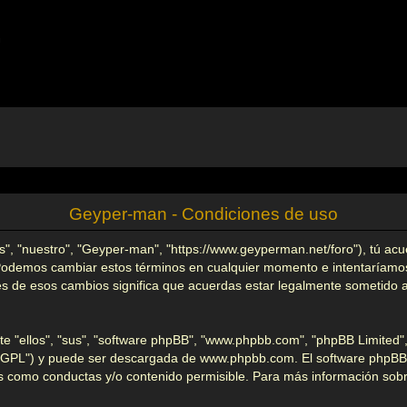
m
Geyper-man - Condiciones de uso
s", "nuestro", "Geyper-man", "https://www.geyperman.net/foro"), tú acu
 Podemos cambiar estos términos en cualquier momento e intentaríamos 
s de esos cambios significa que acuerdas estar legalmente sometido a
e "ellos", "sus", "software phpBB", "www.phpbb.com", "phpBB Limited", 
 "GPL") y puede ser descargada de
www.phpbb.com
. El software phpBB
 como conductas y/o contenido permisible. Para más información sobre