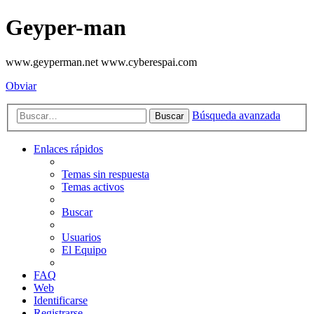
Geyper-man
www.geyperman.net www.cyberespai.com
Obviar
Búsqueda avanzada
Buscar
Enlaces rápidos
Temas sin respuesta
Temas activos
Buscar
Usuarios
El Equipo
FAQ
Web
Identificarse
Registrarse