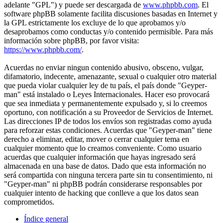
adelante "GPL") y puede ser descargada de
www.phpbb.com
. El
software phpBB solamente facilita discusiones basadas en Internet y
la GPL estrictamente los excluye de lo que aprobamos y/o
desaprobamos como conductas y/o contenido permisible. Para más
información sobre phpBB, por favor visita:
https://www.phpbb.com/
.
Acuerdas no enviar ningun contenido abusivo, obsceno, vulgar,
difamatorio, indecente, amenazante, sexual o cualquier otro material
que pueda violar cualquier ley de tu país, el país donde "Geyper-
man" está instalado o Leyes Internacionales. Hacer eso provocará
que sea inmediata y permanentemente expulsado y, si lo creemos
oportuno, con notificación a su Proveedor de Servicios de Internet.
Las direcciones IP de todos los envíos son registradas como ayuda
para reforzar estas condiciones. Acuerdas que "Geyper-man" tiene
derecho a eliminar, editar, mover o cerrar cualquier tema en
cualquier momento que lo creamos conveniente. Como usuario
acuerdas que cualquier información que hayas ingresado será
almacenada en una base de datos. Dado que esta información no
será compartida con ninguna tercera parte sin tu consentimiento, ni
"Geyper-man" ni phpBB podrán considerarse responsables por
cualquier intento de hacking que conlleve a que los datos sean
comprometidos.
Índice general