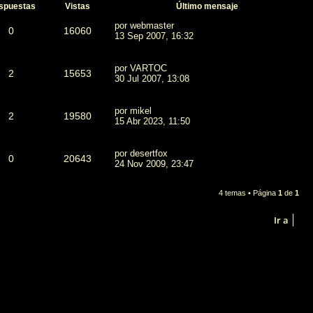
spuestas
Vistas
Último mensaje
por
webmaster
0
16060
13 Sep 2007, 16:32
por
VARTOC
2
15653
30 Jul 2007, 13:08
por
mikel
2
19580
15 Abr 2023, 11:50
por
desertfox
0
20643
24 Nov 2009, 23:47
4 temas • Página
1
de
1
Ir a