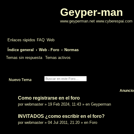
Geyper-man
www.geyperman.net www.cyberespai.com
Enlaces rápidos
FAQ
Web
Índice general
Web - Foro
Normas
Temas sin respuesta
Temas activos
Buscar
Búsqueda avanzada
Nuevo Tema
Anuncio
Como registrarse en el foro
por
webmaster
»
19 Feb 2024, 11:43
» en
Geyperman
INVITADOS ¿como escribir en el foro?
por
webmaster
»
04 Jul 2011, 21:20
» en
Foro