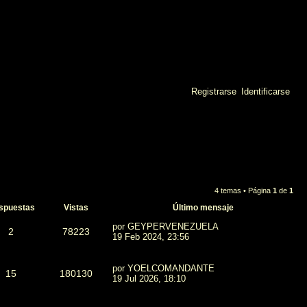
Registrarse
Identificarse
B
u
s
c
4 temas • Página
1
de
1
a
spuestas
Vistas
Último mensaje
r
por
GEYPERVENEZUELA
2
78223
19 Feb 2024, 23:56
por
YOELCOMANDANTE
15
180130
19 Jul 2026, 18:10