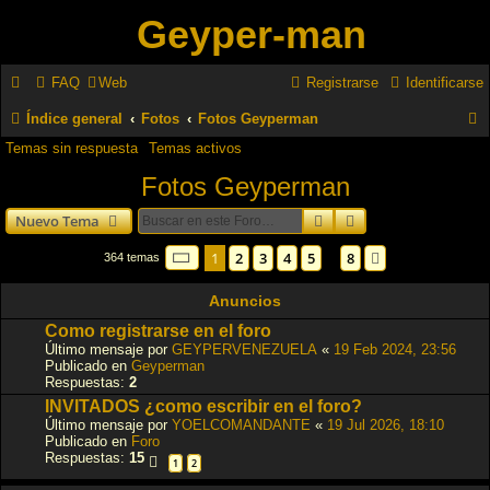
Geyper-man
FAQ
Web
Registrarse
Identificarse
Índice general
Fotos
Fotos Geyperman
Temas sin respuesta
Temas activos
u
Fotos Geyperman
s
c
Buscar
Búsqueda avanzad
Nuevo Tema
a
Página
1
de
8
1
2
3
4
5
8
Siguiente
364 temas
…
r
Anuncios
Como registrarse en el foro
Último mensaje por
GEYPERVENEZUELA
«
19 Feb 2024, 23:56
Publicado en
Geyperman
Respuestas:
2
INVITADOS ¿como escribir en el foro?
Último mensaje por
YOELCOMANDANTE
«
19 Jul 2026, 18:10
Publicado en
Foro
Respuestas:
15
1
2