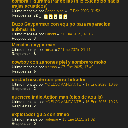
compra Figurama Panoplias (hilo extendido hacia
trajes acuaticos)
Último mensaje por
Carles Mas
«
17 Feb 2025, 01:52
Respuestas:
72
1
2
3
4
5
Buzo Geyperman con equipo para reparacion
submarina
Último mensaje por
Fanchi
«
31 Ene 2025, 18:16
Respuestas:
3
Mimetas geyperman
Último mensaje por
mikel
«
27 Ene 2025, 21:14
Respuestas:
8
cowboy con zahones piel y sombrero molto
Último mensaje por
piernas
«
27 Ene 2025, 17:49
Respuestas:
6
unidad rescate con perro ladrador
Último mensaje por
YOELCOMANDANTE
«
17 Ene 2025, 10:55
Respuestas:
2
guerrero indio Action man (ojos de aguila)
Último mensaje por
YOELCOMANDANTE
«
16 Ene 2025, 19:23
Respuestas:
2
explorador guia con trineo
Último mensaje por
rodense
«
15 Ene 2025, 21:02
Respuestas:
5