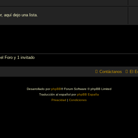
 aquí­ dejo una lista.
el Foro y 1 invitado
Contáctanos
El E
Desarrollado por
phpBB
® Forum Software © phpBB Limited
Traducción al español por
phpBB España
Privacidad
|
Condiciones