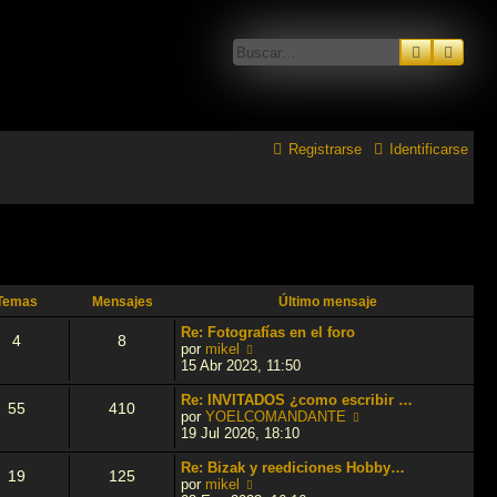
Buscar
Búsq
Registrarse
Identificarse
Temas
Mensajes
Último mensaje
Re: Fotografías en el foro
4
8
V
por
mikel
e
15 Abr 2023, 11:50
r
ú
Re: INVITADOS ¿como escribir …
55
410
l
V
por
YOELCOMANDANTE
t
e
19 Jul 2026, 18:10
i
r
m
ú
Re: Bizak y reediciones Hobby…
19
125
o
l
V
por
mikel