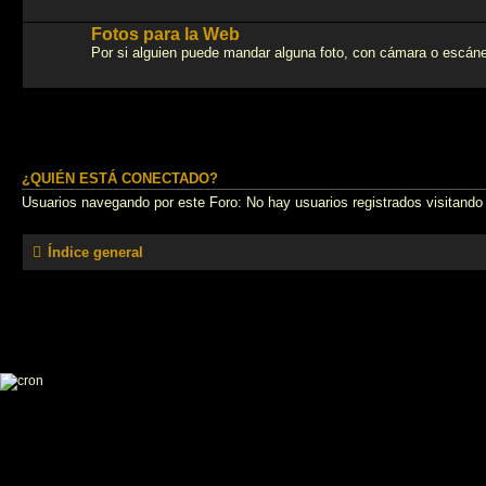
Fotos para la Web
Por si alguien puede mandar alguna foto, con cámara o escáner,
¿QUIÉN ESTÁ CONECTADO?
Usuarios navegando por este Foro: No hay usuarios registrados visitando 
Índice general