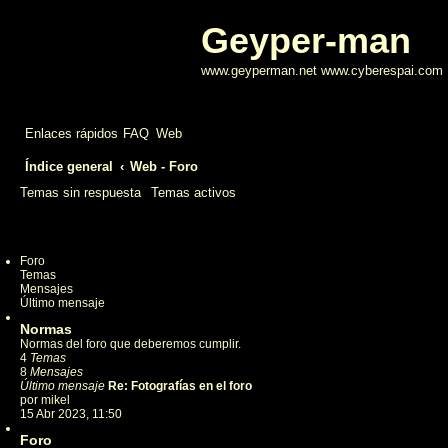
Geyper-man
www.geyperman.net www.cyberespai.com
Enlaces rápidos
FAQ
Web
Índice general
Web - Foro
Temas sin respuesta
Temas activos
Foro
Temas
Mensajes
Último mensaje
Normas
Normas del foro que deberemos cumplir.
4
Temas
8
Mensajes
Último mensaje
Re: Fotografías en el foro
por
mikel
V
15 Abr 2023, 11:50
e
r
Foro