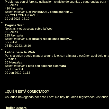
ú
Problemas con el foro, su utilización, retgistro de cuentas y sugerencias para m
l
55
Temas
t
410
Mensajes
i
Último mensaje
Re: INVITADOS ¿como escribir …
m
por
YOELCOMANDANTE
V
o
19 Jul 2026, 18:10
e
m
r
Pagina Web
e
ú
n
Noticias, y otras cosas sobre la Web.
l
s
19
Temas
t
a
125
Mensajes
i
j
Último mensaje
Re: Bizak y reediciones Hobby…
m
e
por
mikel
V
o
03 Ene 2023, 16:16
e
m
r
Fotos para la Web
e
ú
n
Por si alguien puede mandar alguna foto, con cámara o escáner, aquí­ dejo una 
l
s
7
Temas
t
a
76
Mensajes
i
j
Último mensaje
Fotos con escaner o camara
m
e
por
EddieSpit
V
o
09 Jun 2019, 11:12
e
m
r
e
ú
n
l
s
t
a
¿QUIÉN ESTÁ CONECTADO?
i
j
m
e
Usuarios navegando por este Foro: No hay usuarios registrados visitando 
o
m
e
Índice general