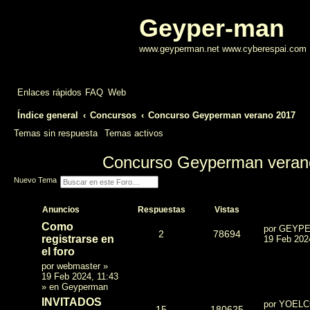
Geyper-man
www.geyperman.net www.cyberespai.com
Enlaces rápidos
FAQ
Web
Índice general
Concursos
Concurso Geyperman verano 2017
Temas sin respuesta
Temas activos
Concurso Geyperman veran
B
B
Nuevo Tema
u
ú
s
s
c
q
Anuncios
Respuestas
Vistas
a
u
r
e
Como
por
GEYPE
d
2
78694
registrarse en
a
19 Feb 202
a
el foro
v
a
por
webmaster
»
n
19 Feb 2024, 11:43
z
» en
Geyperman
a
d
INVITADOS
por
YOEL
a
15
180625