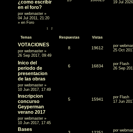
¿como escribir
19 Jul 2026
en el foro?
por
webmaster
»
04 Jul 2011, 21:20
» en
Foro
1
2
Temas
Respuestas
Vistas
VOTACIONES
por
webmas
8
19612
25 Oct 201
por
webmaster
»
26 Sep 2017, 09:49
Inico del
por
Flash
6
16834
periodo de
26 Sep 201
presentacion
de las obras
por
webmaster
»
10 Jun 2017, 17:49
Inscripcion
por
Flash
5
15941
concurso
17 Jun 201
Geyperman
verano 2017
por
webmaster
»
10 Jun 2017, 17:45
Bases
por
webmas
3
12251