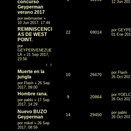
concurso
12 Jun 201
Geyperman
verano 2017
por
webmaster
»
10 Jun 2017, 17:44
REMINISCENCI
por
GEYPE
22
69014
AS DE WEST
01 Ene 201
POINT.
por
GEYPERVENEZUE
LA
»
21 Sep 2017,
23:56
1
2
Muerte en la
por
Flash
10
26670
jungla
26 Oct 201
por
Flash
»
26 Sep
2017, 09:00
Hombre rana.
por
YOEL
9
20864
26 Oct 201
por
pablo
»
17 Sep
2017, 14:29
Nuevo BUZO
por
pablo
14
29450
Geyperman
26 Oct 201
por
mikel
»
26 Sep
2017, 08:59