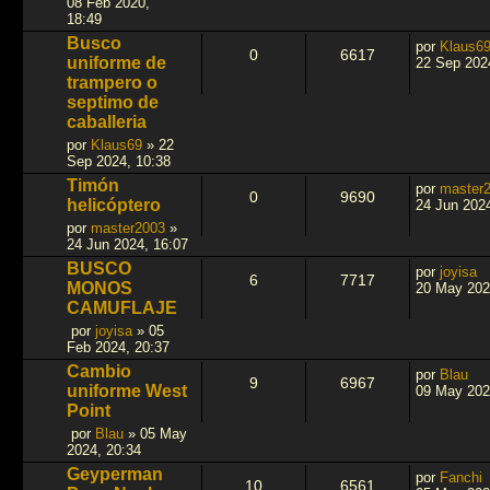
08 Feb 2020,
18:49
Busco
por
Klaus6
0
6617
uniforme de
22 Sep 202
trampero o
septimo de
caballeria
por
Klaus69
»
22
Sep 2024, 10:38
Timón
por
master
0
9690
helicóptero
24 Jun 2024
por
master2003
»
24 Jun 2024, 16:07
BUSCO
por
joyisa
6
7717
MONOS
20 May 202
CAMUFLAJE
por
joyisa
»
05
Feb 2024, 20:37
Cambio
por
Blau
9
6967
uniforme West
09 May 202
Point
por
Blau
»
05 May
2024, 20:34
Geyperman
por
Fanchi
10
6561