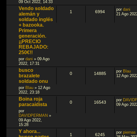
09 Oct 2022, 14:33
Vendo soldado
por
dani
1
6994
alemán y
21 Ago 202
soldado inglés
+ bazooka.
Primera
generación.
¡¡PRECIO
REBAJADO:
250€!!
por
dani
»
09 Ago
2022, 17:31
busco
por
Blau
0
14885
brazalete
12 Ago 202
soldado onu
por
Blau
»
12 Ago
2022, 23:18
Boina roja
por
DAVID
0
16543
paracaidista
09 Ago 202
por
DAVIDPERMAN
»
09 Ago 2022,
15:28
Y ahora...
por
piernas
1
6245
busco partes
28 May 202