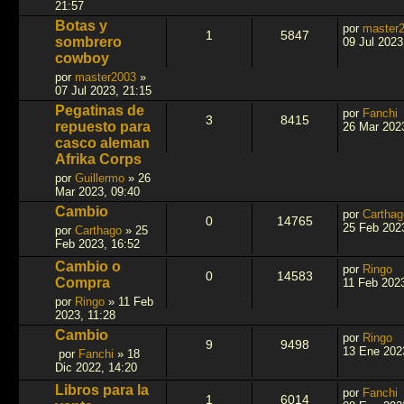
21:57
Botas y
por
master
1
5847
sombrero
09 Jul 2023
cowboy
por
master2003
»
07 Jul 2023, 21:15
Pegatinas de
por
Fanchi
3
8415
repuesto para
26 Mar 202
casco aleman
Afrika Corps
por
Guillermo
»
26
Mar 2023, 09:40
Cambio
por
Carthag
0
14765
25 Feb 202
por
Carthago
»
25
Feb 2023, 16:52
Cambio o
por
Ringo
0
14583
Compra
11 Feb 2023
por
Ringo
»
11 Feb
2023, 11:28
Cambio
por
Ringo
9
9498
13 Ene 202
por
Fanchi
»
18
Dic 2022, 14:20
Libros para la
por
Fanchi
1
6014