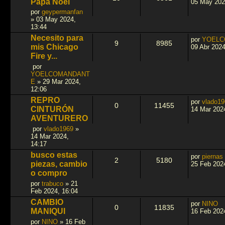
Papa Noel
05 May 202
por
geypermanfan
»
03 May 2024,
13:44
Necesito para
por
YOELC
9
8985
mis Chicago
09 Abr 2024
Fire y...
por
YOELCOMANDANT
E
»
29 Mar 2024,
12:06
REPRO
por
vlado19
0
11455
CINTURÓN
14 Mar 202
AVENTURERO
por
vlado1969
»
14 Mar 2024,
14:17
busco estas
por
piernas
2
5180
piezas, cambio
25 Feb 202
o compro
por
trabuco
»
21
Feb 2024, 16:04
CAMBIO
por
NINO
0
11835
MANIQUI
16 Feb 202
por
NINO
»
16 Feb