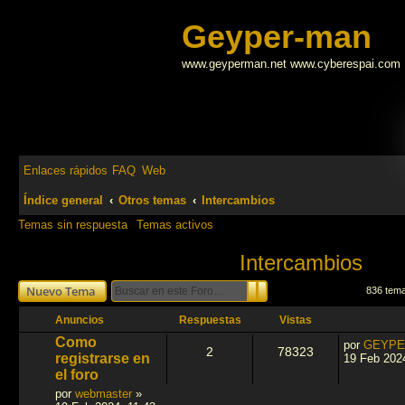
Geyper-man
www.geyperman.net www.cyberespai.com
Enlaces rápidos
FAQ
Web
Índice general
Otros temas
Intercambios
Temas sin respuesta
Temas activos
Intercambios
Buscar
Búsqueda avanzada
Nuevo Tema
836 tem
Anuncios
Respuestas
Vistas
Como
por
GEYPE
2
78323
registrarse en
19 Feb 202
el foro
por
webmaster
»