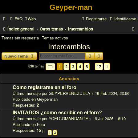
Geyper-man
FAQ
Web
Registrarse
Identificarse
Índice general
Otros temas
Intercambios
u
Temas sin respuesta
Temas activos
Intercambios
s
c
Buscar
Búsqueda avanzad
Nuevo Tema
a
836 temas
Página
1
de
17
1
2
3
4
5
17
…
Siguiente
r
Anuncios
Como registrarse en el foro
Último mensaje por
GEYPERVENEZUELA
«
19 Feb 2024, 23:56
Publicado en
Geyperman
Respuestas:
2
INVITADOS ¿como escribir en el foro?
Último mensaje por
YOELCOMANDANTE
«
19 Jul 2026, 18:10
Publicado en
Foro
Respuestas:
15
1
2