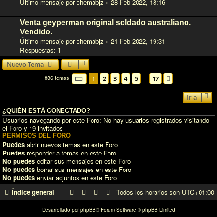
Último mensaje por
chemabjz
«
28 Feb 2022, 18:16
Venta geyperman original soldado australiano.
Vendido.
Último mensaje por
chemabjz
«
21 Feb 2022, 19:31
Respuestas:
1
Nuevo Tema
836 temas
Página
1
de
17
1
2
3
4
5
17
…
Siguiente
Ir a
¿QUIÉN ESTÁ CONECTADO?
Usuarios navegando por este Foro: No hay usuarios registrados visitando
el Foro y 19 invitados
PERMISOS DEL FORO
Puedes
abrir nuevos temas en este Foro
Puedes
responder a temas en este Foro
No puedes
editar sus mensajes en este Foro
No puedes
borrar sus mensajes en este Foro
No puedes
enviar adjuntos en este Foro
Índice general
Todos los horarios son
UTC+01:00
Desarrollado por
phpBB
® Forum Software © phpBB Limited