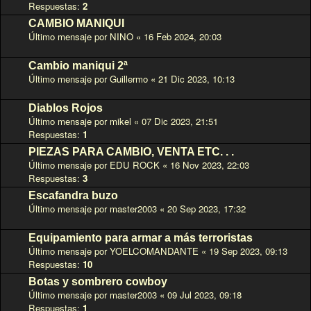
Respuestas:
2
CAMBIO MANIQUI
Último mensaje por
NINO
«
16 Feb 2024, 20:03
Cambio maniqui 2ª
Último mensaje por
Guillermo
«
21 Dic 2023, 10:13
Diablos Rojos
Último mensaje por
mikel
«
07 Dic 2023, 21:51
Respuestas:
1
PIEZAS PARA CAMBIO, VENTA ETC. . .
Último mensaje por
EDU ROCK
«
16 Nov 2023, 22:03
Respuestas:
3
Escafandra buzo
Último mensaje por
master2003
«
20 Sep 2023, 17:32
Equipamiento para armar a más terroristas
Último mensaje por
YOELCOMANDANTE
«
19 Sep 2023, 09:13
Respuestas:
10
Botas y sombrero cowboy
Último mensaje por
master2003
«
09 Jul 2023, 09:18
Respuestas:
1