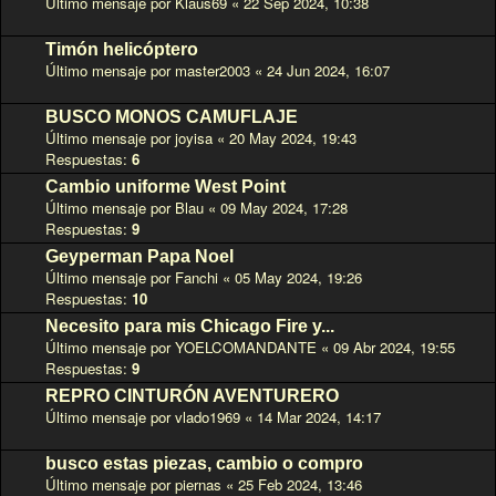
Último mensaje por
Klaus69
«
22 Sep 2024, 10:38
Timón helicóptero
Último mensaje por
master2003
«
24 Jun 2024, 16:07
BUSCO MONOS CAMUFLAJE
Último mensaje por
joyisa
«
20 May 2024, 19:43
Respuestas:
6
Cambio uniforme West Point
Último mensaje por
Blau
«
09 May 2024, 17:28
Respuestas:
9
Geyperman Papa Noel
Último mensaje por
Fanchi
«
05 May 2024, 19:26
Respuestas:
10
Necesito para mis Chicago Fire y...
Último mensaje por
YOELCOMANDANTE
«
09 Abr 2024, 19:55
Respuestas:
9
REPRO CINTURÓN AVENTURERO
Último mensaje por
vlado1969
«
14 Mar 2024, 14:17
busco estas piezas, cambio o compro
Último mensaje por
piernas
«
25 Feb 2024, 13:46