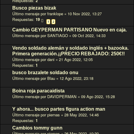
Respuestas:
2
Busco piezas bizak
Último mensaje por
franklope
«
10 Nov 2022, 13:27
Respuestas:
19
1
2
Cambio GEYPERMAN PARTISANO Nuevo en caja.
Último mensaje por
SANTIAGO
«
09 Oct 2022, 14:33
Vendo soldado alemán y soldado inglés + bazooka.
Primera generación.¡¡PRECIO REBAJADO: 250€!!
Último mensaje por
dani
«
21 Ago 2022, 12:05
Respuestas:
1
busco brazalete soldado onu
Último mensaje por
Blau
«
12 Ago 2022, 23:18
Boina roja paracaidista
Último mensaje por
DAVIDPERMAN
«
09 Ago 2022, 15:28
Y ahora... busco partes figura action man
Último mensaje por
piernas
«
28 May 2022, 14:46
Respuestas:
1
Cambios tommy gunn
Último mensaje por
piernas
«
26 May 2022, 10:30