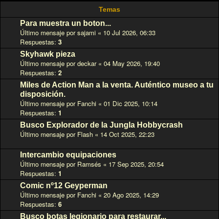
Temas
Para muestra un boton...
Último mensaje por
sajami
«
10 Jul 2026, 06:33
Respuestas:
3
Skyhawk pieza
Último mensaje por
deckar
«
04 May 2026, 19:40
Respuestas:
2
Miles de Action Man a la venta. Auténtico museo a tu
disposición.
Último mensaje por
Fanchi
«
01 Dic 2025, 10:14
Respuestas:
1
Busco Explorador de la Jungla Hobbycrash
Último mensaje por
Flash
«
14 Oct 2025, 22:23
Intercambio equipaciones
Último mensaje por
Ramsés
«
17 Sep 2025, 20:54
Respuestas:
1
Comic nº12 Geyperman
Último mensaje por
Fanchi
«
20 Ago 2025, 14:29
Respuestas:
6
Busco botas legionario para restaurar...