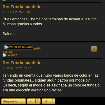
Re: Funda machete
M
15 Dic 2015, 15:51
e
n
Pues entonces Chema nos terminas de aclarar el asunto.
s
Muchas gracias a todos .
a
j
e
Saludos
pablo
Soldado
Re: Funda machete
M
26 Feb 2025, 17:40
e
n
Teniendo en cuenta que hubo varios tonos de color en las
s
fundas originales... siguen algún patrón por modelo?
a
j
Es decir, según el modelo se asignaba un color de funda o
e
era una elección aleatoria? Gracias.
Responder