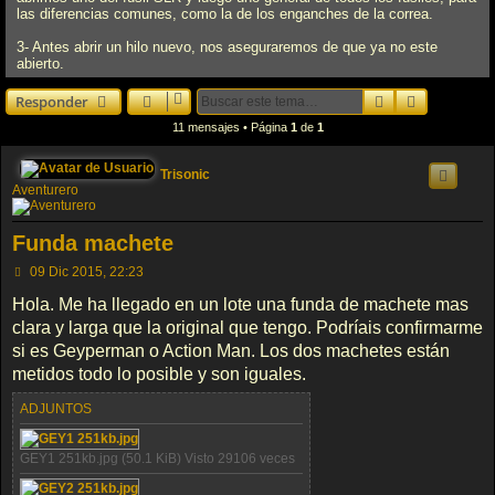
las diferencias comunes, como la de los enganches de la correa.
3- Antes abrir un hilo nuevo, nos aseguraremos de que ya no este
abierto.
Buscar
Búsqueda 
Responder
11 mensajes • Página
1
de
1
Trisonic
Aventurero
Funda machete
M
09 Dic 2015, 22:23
e
n
Hola. Me ha llegado en un lote una funda de machete mas
s
clara y larga que la original que tengo. Podríais confirmarme
a
j
si es Geyperman o Action Man. Los dos machetes están
e
metidos todo lo posible y son iguales.
ADJUNTOS
GEY1 251kb.jpg (50.1 KiB) Visto 29106 veces