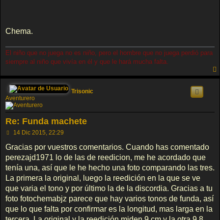
Chema.
El niño que no juega no es niño, pero el hombre que no juega perdió para
siempre al niño que vivía en él y que le hará mucha falta.
Trisonic
Aventurero
Re: Funda machete
M
14 Dic 2015, 22:29
e
n
Gracias por vuestros comentarios. Cuando has comentado
s
perezajd1971 lo de las de reedicion, me he acordado que
a
j
tenía una, así que le he hecho una foto comparando las tres.
e
La primera la original, luego la reedición en la que se ve
que varia el tono y por último la de la discordia. Gracias a tu
foto fotochemabjz parece que hay varios tonos de funda, así
que lo que falta por confirmar es la longitud, mas larga en la
tercera. La original y la reedición miden 9 cm y la otra 9,8