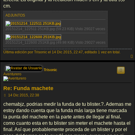
cm.
ADJUNTOS
20151214_122511 251KB.jpg (59.23 KiB) Visto 29027 veces
20151214_122600 251KB.jpg (49.98 KiB) Visto 29027 veces
Última edición por
Trisonic
el 14 Dic 2015, 22:47, editado 1 vez en total.
Trisonic
Aventurero
Re: Funda machete
M
14 Dic 2015, 22:38
e
n
chemabjz, podrias medir la funda de tu blister.?. Ademas me
s
estoy dando cuenta que la funda más larga tiene marcada
a
j
la punta del machete en la parte antes de llegar al final,
e
como cuanto esta en tu blister sin meter el machete hasta el
final. Así que probablemente proceda de un blister y por el