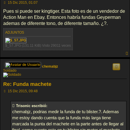
M
15 Dic 2015, 01:07
e
n
Pues si puede ser kingtiger. Esta foto es de un vendedor de
s
Action Man en Ebay. Entonces habría fundas Geyperman
a
j
ademas de diferente tono, de diferente tamaño. ¿?.
e
ADJUNTOS
$_57.JPG (131.11 KiB) Visto 29011 veces
chemabjz
Soldado
Re: Funda machete
M
15 Dic 2015, 09:48
e
n
s
Trisonic escribió:
a
j
chemabjz, podrias medir la funda de tu blister.?. Ademas
e
me estoy dando cuenta que la funda más larga tiene
marcada la punta del machete en la parte antes de llegar al
final, como cuanto esta en tu blister sin meter el machete