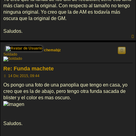
s
más claro que la original. Con respecto al tamaño no tengo
a
j
ninguna original. Yo creo que la de AM es todavía más
e
oscura que la original de GM.
Saludos.
chemabjz
Soldado
Re: Funda machete
M
14 Dic 2015, 09:44
e
n
Os pongo una foto de una panoplia que tengo en casa, yo
s
creo que es la de abajo, pero tengo otra funda sacada de
a
j
blister y el color es mas oscuro.
e
Saludos.