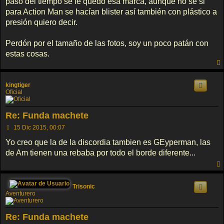
paso del tiempo se le quedó esa marca, aunque no se si
para Action Man se hacían blister así también con plástico a
presión quiero decir.
Perdón por el tamaño de las fotos, soy un poco patán con
estas cosas.
kingtiger
Oficial
Re: Funda machete
M
15 Dic 2015, 00:07
e
n
Yo creo que la de la discordia tambien es GEyperman, las
s
de Am tienen una rebaba por todo el borde diferente...
a
j
e
Trisonic
Aventurero
Re: Funda machete