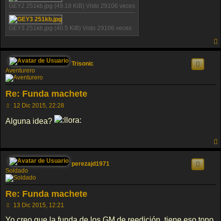
GEY2 251kb.jpg (49.18 KiB) Visto 29106 veces
GEY3 251kb.jpg (40.5 KiB) Visto 29106 veces
Trisonic
Aventurero
Re: Funda machete
M
12 Dic 2015, 22:28
e
n
Alguna idea?
s
a
j
e
perezajd1971
Soldado
Re: Funda machete
M
13 Dic 2015, 12:21
e
n
Yo creo que la funda de los GM de reedición, tiene eso tono