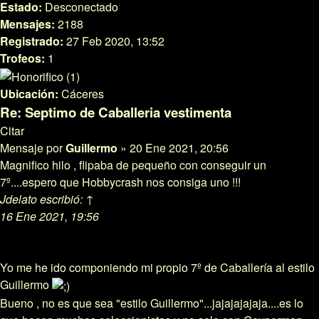
Estado:
Desconectado
Mensajes:
2188
Registrado:
27 Feb 2020, 13:52
Trofeos:
1
Ubicación:
Cáceres
Re: Septimo de Caballeria vestimenta
Citar
Mensaje
por
Guillermo
»
20 Ene 2021, 20:56
Magnifico hilo , flipaba de pequeño con conseguir un
7º....espero que Hobbycrash nos consiga uno !!!
Jdelato
escribió:
↑
16 Ene 2021, 19:56
Yo me he ido componiendo mi propio 7º de Caballería al estilo
Guillermo
Bueno , no es que sea "estilo Guillermo"...jajajajajaja....es lo