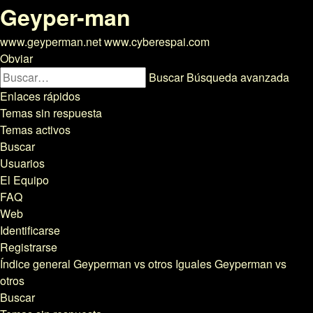
Geyper-man
www.geyperman.net www.cyberespai.com
Obviar
Buscar
Búsqueda avanzada
Enlaces rápidos
Temas sin respuesta
Temas activos
Buscar
Usuarios
El Equipo
FAQ
Web
Identificarse
Registrarse
Índice general
Geyperman vs otros
Iguales Geyperman vs
otros
Buscar