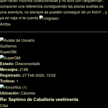
que hacen muchos coleccionistas y no solo con Geyperman ,
componer una referencia consiguiendo las piezas sueltas es
una aventura, no siempre se pueden conseguir de un tirón!! ...y
ya en caja ni te cuento
Arriba
Guillermo
SuperGM
Estado:
Desconectado
Mensajes:
2188
Registrado:
27 Feb 2020, 13:52
Trofeos:
1
Ubicación:
Cáceres
Re: Septimo de Caballeria vestimenta
Citar