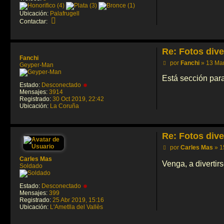
Ubicación:
Palafrugell
C
Contactar:
o
n
t
a
Re: Fotos dive
c
Fanchi
t
M
por
Fanchi
»
13 Mar
Geyper-Man
a
e
r
n
Está sección para
w
s
Estado:
Desconectado
e
a
Mensajes:
3914
b
j
Registrado:
30 Oct 2019, 22:42
m
e
Ubicación:
La Coruña
a
s
t
e
Re: Fotos dive
r
M
por
Carles Mas
»
1
e
Carles Mas
n
Venga, a divertir
Soldado
s
a
j
Estado:
Desconectado
e
Mensajes:
399
Registrado:
25 Abr 2019, 15:16
Ubicación:
L'Ametlla del Vallès