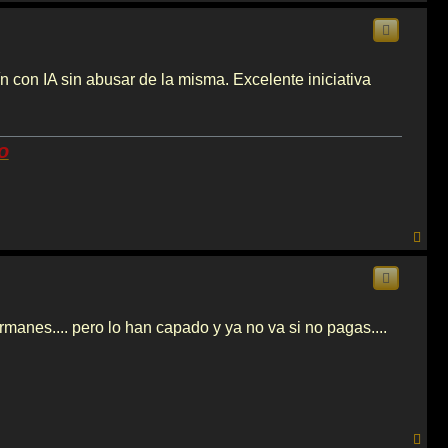
r
r
i
b
a
 con IA sin abusar de la misma. Excelente iniciativa
o
A
r
r
i
b
a
manes.... pero lo han capado y ya no va si no pagas....
A