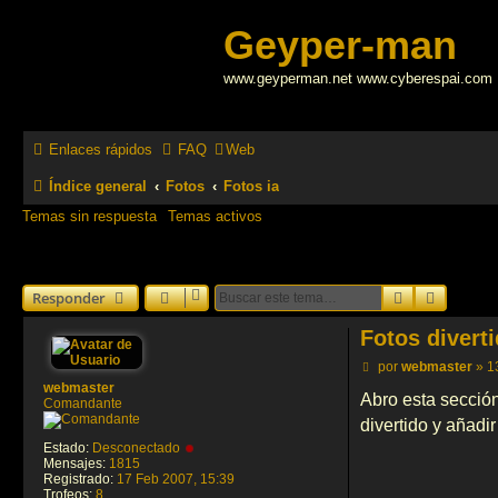
Geyper-man
www.geyperman.net www.cyberespai.com
Enlaces rápidos
FAQ
Web
Índice general
Fotos
Fotos ia
Temas sin respuesta
Temas activos
Buscar
Búsqued
Responder
Fotos diverti
M
por
webmaster
»
1
e
webmaster
n
Abro esta sección
Comandante
s
divertido y añadi
a
j
Estado:
Desconectado
e
Mensajes:
1815
Registrado:
17 Feb 2007, 15:39
Trofeos:
8