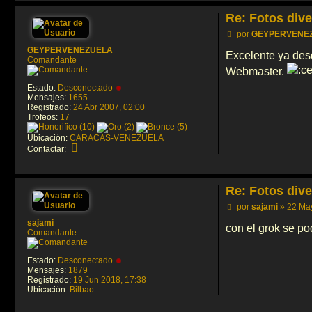
Re: Fotos dive
M
por
GEYPERVENE
e
GEYPERVENEZUELA
n
Excelente ya desd
Comandante
s
Webmaster.
a
j
Estado:
Desconectado
e
Mensajes:
1655
Registrado:
24 Abr 2007, 02:00
Trofeos:
17
Ubicación:
CARACAS-VENEZUELA
C
Contactar:
o
n
t
a
Re: Fotos dive
c
t
M
por
sajami
»
22 May
a
e
sajami
r
n
con el grok se po
Comandante
G
s
E
a
Y
j
Estado:
Desconectado
P
e
Mensajes:
1879
E
Registrado:
19 Jun 2018, 17:38
R
Ubicación:
Bilbao
V
E