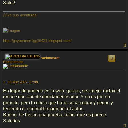
j
Salu2
e
¡Vive sus aventuras!
http://geyperman-lgg16421.blogspot.com/
webmaster
Comandante
M
16 Mar 2007, 17:09
e
n
En lugar de ponerlo en la web, quizas, sea mejor incluir el
s
enlace que apunte directamente aqui. Y no es por no
a
j
ponerlo, pero lo unico que haria seria copiar y pegar, y
e
teniendo el original firmado por el autor...
Bueno, he hecho una prueba, haber que os parece.
Saludos