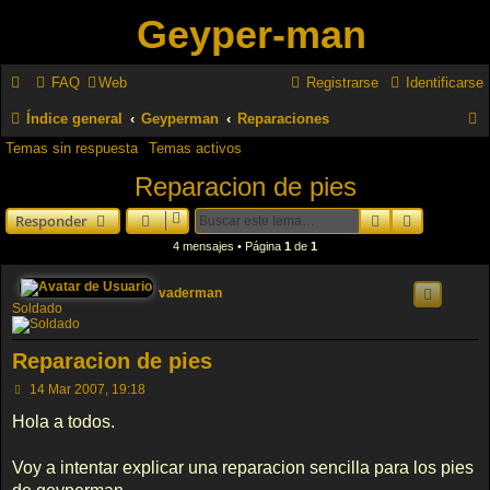
Geyper-man
FAQ
Web
Registrarse
Identificarse
Índice general
Geyperman
Reparaciones
Temas sin respuesta
Temas activos
u
Reparacion de pies
s
c
Buscar
Búsqueda 
Responder
a
4 mensajes • Página
1
de
1
r
vaderman
Soldado
Reparacion de pies
M
14 Mar 2007, 19:18
e
n
Hola a todos.
s
a
j
Voy a intentar explicar una reparacion sencilla para los pies
e