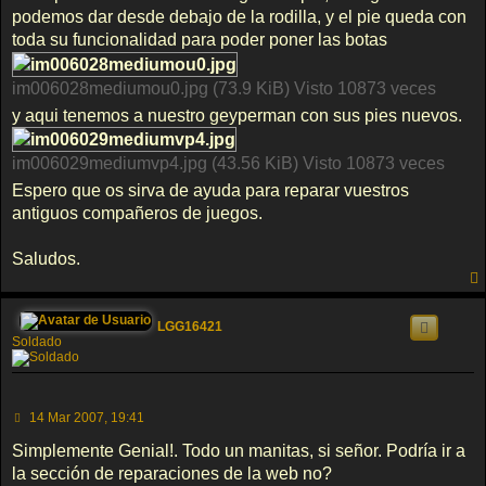
podemos dar desde debajo de la rodilla, y el pie queda con
toda su funcionalidad para poder poner las botas
im006028mediumou0.jpg (73.9 KiB) Visto 10873 veces
y aqui tenemos a nuestro geyperman con sus pies nuevos.
im006029mediumvp4.jpg (43.56 KiB) Visto 10873 veces
Espero que os sirva de ayuda para reparar vuestros
antiguos compañeros de juegos.
Saludos.
LGG16421
Soldado
M
14 Mar 2007, 19:41
e
n
Simplemente Genial!. Todo un manitas, si señor. Podrí­a ir a
s
la sección de reparaciones de la web no?
a