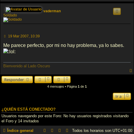
vaderman
Soldado
M
19 Mar 2007, 10:39
e
n
Me parece perfecto, por mi no hay problema, ya lo sabes.
s
a
j
e
Bienvenido al Lado Oscuro
Responder
4 mensajes • Página
1
de
1
Ir a
¿QUIÉN ESTÁ CONECTADO?
Usuarios navegando por este Foro: No hay usuarios registrados visitando
el Foro y 14 invitados
Índice general
Todos los horarios son
UTC+01:00