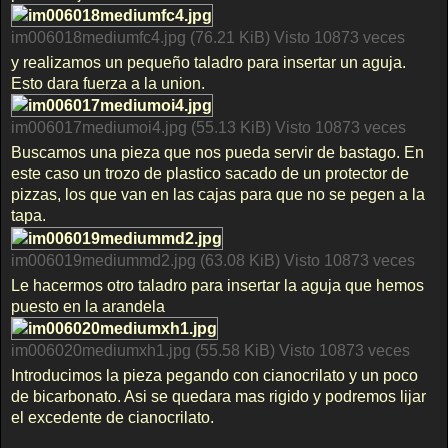
im006018mediumfc4.jpg (76.21 KiB) Visto 10873 veces
y realizamos un pequeño taladro para insertar un aguja.
Esto dara fuerza a la union.
im006017mediumoi4.jpg (55.13 KiB) Visto 10873 veces
Buscamos una pieza que nos pueda servir de bastago. En
este caso un trozo de plastico sacado de un protector de
pizzas, los que van en las cajas para que no se pegen a la
tapa.
im006019mediummd2.jpg (63.08 KiB) Visto 10873 veces
Le hacermos otro taladro para insertar la aguja que hemos
puesto en la arandela
im006020mediumxh1.jpg (55.58 KiB) Visto 10873 veces
Introducimos la pieza pegando con cianocrilato y un poco
de bicarbonato. Asi se quedara mas rigido y podremos lijar
el excedente de cianocrilato.